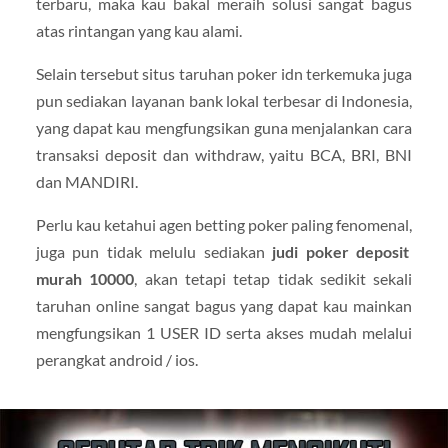
terbaru, maka kau bakal meraih solusi sangat bagus
atas rintangan yang kau alami.
Selain tersebut situs taruhan poker idn terkemuka juga
pun sediakan layanan bank lokal terbesar di Indonesia,
yang dapat kau mengfungsikan guna menjalankan cara
transaksi deposit dan withdraw, yaitu BCA, BRI, BNI
dan MANDIRI.
Perlu kau ketahui agen betting poker paling fenomenal,
juga pun tidak melulu sediakan
judi poker deposit
murah 10000
, akan tetapi tetap tidak sedikit sekali
taruhan online sangat bagus yang dapat kau mainkan
mengfungsikan 1 USER ID serta akses mudah melalui
perangkat android / ios.