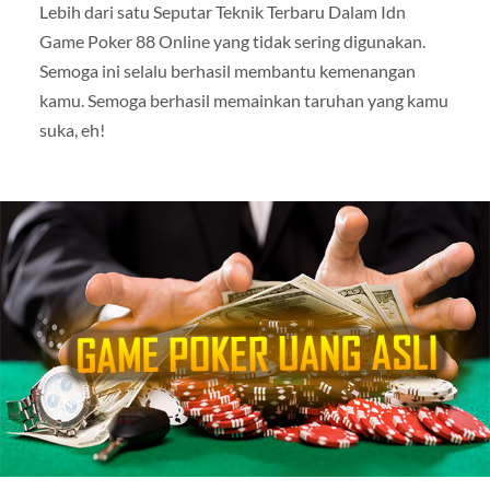
Lebih dari satu Seputar Teknik Terbaru Dalam Idn
Game Poker 88 Online yang tidak sering digunakan.
Semoga ini selalu berhasil membantu kemenangan
kamu. Semoga berhasil memainkan taruhan yang kamu
suka, eh!