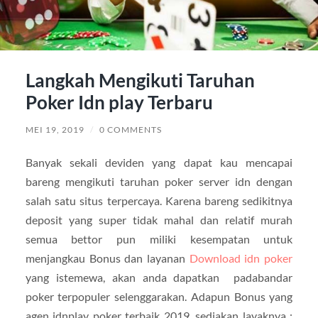
Langkah Mengikuti Taruhan
Poker Idn play Terbaru
MEI 19, 2019
/
0 COMMENTS
Banyak sekali deviden yang dapat kau mencapai
bareng mengikuti taruhan poker server idn dengan
salah satu situs terpercaya. Karena bareng sedikitnya
deposit yang super tidak mahal dan relatif murah
semua bettor pun miliki kesempatan untuk
menjangkau Bonus dan layanan
Download idn poker
yang istemewa, akan anda dapatkan padabandar
poker terpopuler selenggarakan. Adapun Bonus yang
agen idnplay poker terbaik 2019, sediakan layaknya :