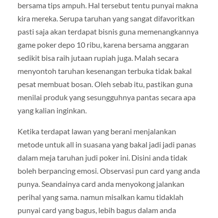
bersama tips ampuh. Hal tersebut tentu punyai makna
kira mereka. Serupa taruhan yang sangat difavoritkan
pasti saja akan terdapat bisnis guna memenangkannya
game poker depo 10 ribu, karena bersama anggaran
sedikit bisa raih jutaan rupiah juga. Malah secara
menyontoh taruhan kesenangan terbuka tidak bakal
pesat membuat bosan. Oleh sebab itu, pastikan guna
menilai produk yang sesungguhnya pantas secara apa
yang kalian inginkan.
Ketika terdapat lawan yang berani menjalankan
metode untuk all in suasana yang bakal jadi jadi panas
dalam meja taruhan judi poker ini. Disini anda tidak
boleh berpancing emosi. Observasi pun card yang anda
punya. Seandainya card anda menyokong jalankan
perihal yang sama. namun misalkan kamu tidaklah
punyai card yang bagus, lebih bagus dalam anda