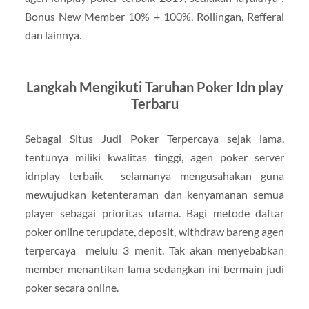
Bonus New Member 10% + 100%, Rollingan, Refferal
dan lainnya.
Langkah Mengikuti Taruhan Poker Idn play
Terbaru
Sebagai Situs Judi Poker Terpercaya sejak lama,
tentunya miliki kwalitas tinggi, agen poker server
idnplay terbaik selamanya mengusahakan guna
mewujudkan ketenteraman dan kenyamanan semua
player sebagai prioritas utama. Bagi metode daftar
poker online terupdate, deposit, withdraw bareng agen
terpercaya melulu 3 menit. Tak akan menyebabkan
member menantikan lama sedangkan ini bermain judi
poker secara online.