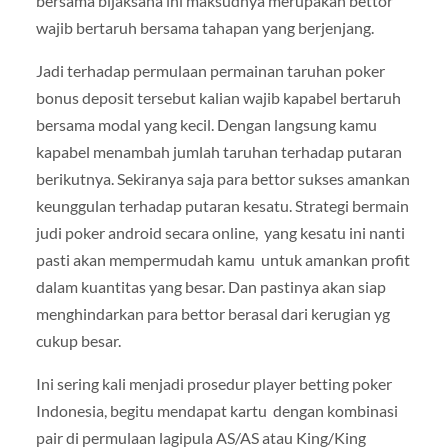
bersama bijaksana ini maksudnya merupakan bettor
wajib bertaruh bersama tahapan yang berjenjang.
Jadi terhadap permulaan permainan taruhan poker
bonus deposit tersebut kalian wajib kapabel bertaruh
bersama modal yang kecil. Dengan langsung kamu
kapabel menambah jumlah taruhan terhadap putaran
berikutnya. Sekiranya saja para bettor sukses amankan
keunggulan terhadap putaran kesatu. Strategi bermain
judi poker android secara online, yang kesatu ini nanti
pasti akan mempermudah kamu untuk amankan profit
dalam kuantitas yang besar. Dan pastinya akan siap
menghindarkan para bettor berasal dari kerugian yg
cukup besar.
Ini sering kali menjadi prosedur player betting poker
Indonesia, begitu mendapat kartu dengan kombinasi
pair di permulaan lagipula AS/AS atau King/King