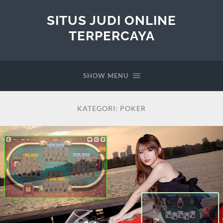
SITUS JUDI ONLINE
TERPERCAYA
SHOW MENU
KATEGORI:
POKER