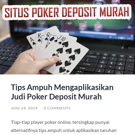
Tips Ampuh Mengaplikasikan
Judi Poker Deposit Murah
JUNI 24, 2019
/
0 COMMENTS
Tiap-tiap player poker online, tersingkap punyai
alternatifnya tips ampuh untuk aplikasikan taruhan