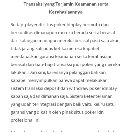
Transaksi yang Terjamin Keamanan serta
Kerahasiaannya
Setiap player di situs poker idnplay bermutu dan
berkualitas dimanapun mereka berada serta berasal
dari kalangan manapun mereka berasal pasti saja akan
tidak jarang kali puas ketika mereka kapabel
mendapatkan garansi keamanan serta kerahasiaan
berasal dari tiap-tiap transaksi judi poker yang mereka
lakukan. Dari sini, karenanya pelanggan bahkan
kapabel menyimpulkan bahwa dapat melakukan
sistem transaksi deposit dan withdraw poker idnplay
kapan saja dan dimanan saja. Sistem ketenteraman
yang udah terintegrasi dengan baik yaitu keliru satu
garansi yang dikasih oleh pihak situs poker idn
profesional ini.