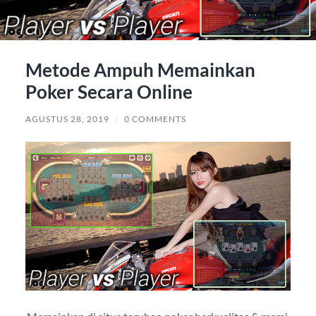
Metode Ampuh Memainkan
Poker Secara Online
AGUSTUS 28, 2019
/
0 COMMENTS