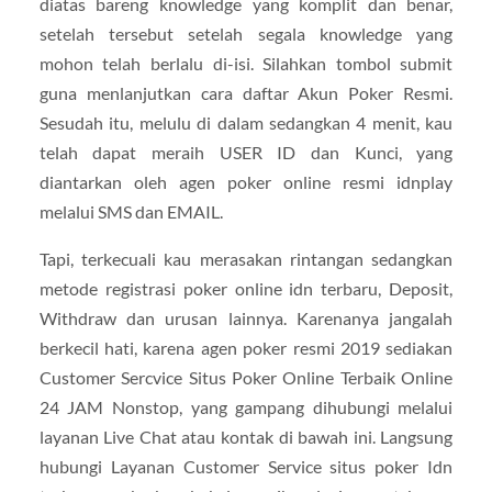
diatas bareng knowledge yang komplit dan benar,
setelah tersebut setelah segala knowledge yang
mohon telah berlalu di-isi. Silahkan tombol submit
guna menlanjutkan cara daftar Akun Poker Resmi.
Sesudah itu, melulu di dalam sedangkan 4 menit, kau
telah dapat meraih USER ID dan Kunci, yang
diantarkan oleh agen poker online resmi idnplay
melalui SMS dan EMAIL.
Tapi, terkecuali kau merasakan rintangan sedangkan
metode registrasi poker online idn terbaru, Deposit,
Withdraw dan urusan lainnya. Karenanya jangalah
berkecil hati, karena agen poker resmi 2019 sediakan
Customer Sercvice Situs Poker Online Terbaik Online
24 JAM Nonstop, yang gampang dihubungi melalui
layanan Live Chat atau kontak di bawah ini. Langsung
hubungi Layanan Customer Service situs poker Idn