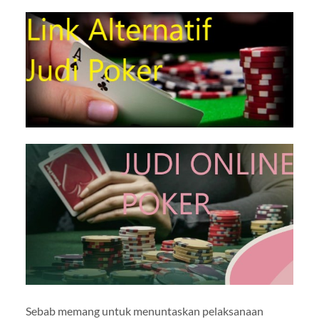
Sebab memang untuk menuntaskan pelaksanaan