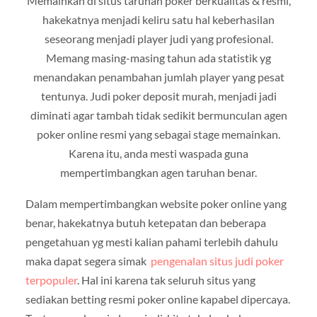
Memainkan di situs taruhan poker berkualitas & resmi,
hakekatnya menjadi keliru satu hal keberhasilan
seseorang menjadi player judi yang profesional.
Memang masing-masing tahun ada statistik yg
menandakan penambahan jumlah player yang pesat
tentunya. Judi poker deposit murah, menjadi jadi
diminati agar tambah tidak sedikit bermunculan agen
poker online resmi yang sebagai stage memainkan.
Karena itu, anda mesti waspada guna
mempertimbangkan agen taruhan benar.
Dalam mempertimbangkan website poker online yang
benar, hakekatnya butuh ketepatan dan beberapa
pengetahuan yg mesti kalian pahami terlebih dahulu
maka dapat segera simak
pengenalan situs judi poker
terpopuler
. Hal ini karena tak seluruh situs yang
sediakan betting resmi poker online kapabel dipercaya.