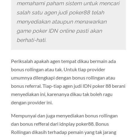
memahami paham sistem untuk mencari
salah satu agen judi poker88 telah
menyediakan ataupun menawarkan
game poker IDN online pasti akan
berhati-hati.
Periksalah apakah agen tempat dikau bermain ada
bonus rollingan atau tak. Untuk tiap provider
umumnya dilengkapi dengan bonus rollingan atau
bonus referral. Tiap-tiap agen judi IDN poker 88 berani
menyediakan ini, karenanya dikau tak boleh ragu
dengan provider ini.
Mempunyai dan juga menyediakan bonus rollingan
dan bonus refferal dari idnplay poker88. Bonus
Rollingan dikasih terhadap pemain yang tak jarang