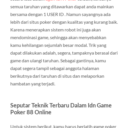
semua taruhan yang ditawarkan dapat anda mainkan
bersama dengan 1 USER ID . Namun sayangnya ada
lebih dari situs poker dengan kualitas yang kurang baik.
Karena menerapkan sistem robot ini juga akan
mendominasi game, sehingga akan menyebabkan
kamu kehilangan sejumlah besar modal. Trik yang
dapat dilakukan adalah, segera, tampaknya berasal dari
game dan ulangi taruhan. Sebagai gantinya, kamu
dapat segera tampil sebagai anggota halaman
berikutnya dari taruhan di situs dan melaporkan
hambatan yang terjadi.
Seputar Teknik Terbaru Dalam Idn Game
Poker 88 Online
Untuk sistem berikut, kamu harus berlatih game poker