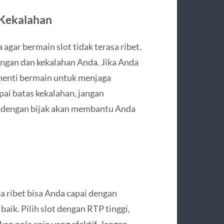
 Kekalahan
gar bermain slot tidak terasa ribet.
ngan dan kekalahan Anda. Jika Anda
henti bermain untuk menjaga
ai batas kekalahan, jangan
n dengan bijak akan membantu Anda
 ribet bisa Anda capai dengan
aik. Pilih slot dengan RTP tinggi,
an pola spin yang efektif. Jangan