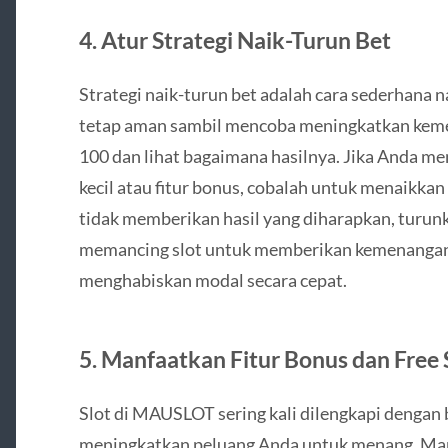
4. Atur Strategi Naik-Turun Bet
Strategi naik-turun bet adalah cara sederhana 
tetap aman sambil mencoba meningkatkan keme
100 dan lihat bagaimana hasilnya. Jika Anda 
kecil atau fitur bonus, cobalah untuk menaikkan
tidak memberikan hasil yang diharapkan, turunka
memancing slot untuk memberikan kemenangan 
menghabiskan modal secara cepat.
5. Manfaatkan Fitur Bonus dan Free 
Slot di MAUSLOT sering kali dilengkapi dengan 
meningkatkan peluang Anda untuk menang. Manfa