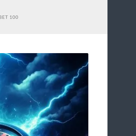
BET 100