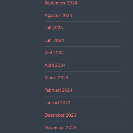
September 2024
Agustus 2024
Juli 2024
Juni 2024
Mei 2024
April 2024
Maret 2024
Februari 2024
Januari 2024
Desember 2023
November 2023