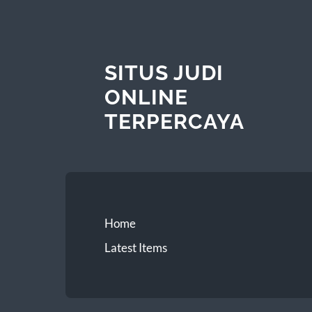
SITUS JUDI
ONLINE
TERPERCAYA
Home
Latest Items