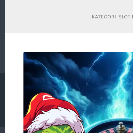
KATEGORI:
SLOT 