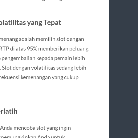
olatilitas yang Tepat
menang adalah memilih slot dengan
n RTP di atas 95% memberikan peluang
e pengembalian kepada pemain lebih
t. Slot dengan volatilitas sedang lebih
frekuensi kemenangan yang cukup
rlatih
 Anda mencoba slot yang ingin
 memungkinkan Anda untuk