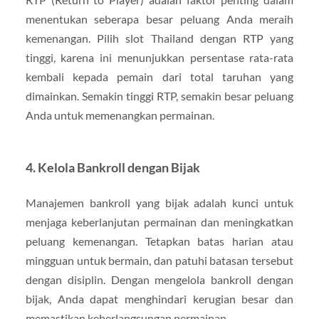
menentukan seberapa besar peluang Anda meraih
kemenangan. Pilih slot Thailand dengan RTP yang
tinggi, karena ini menunjukkan persentase rata-rata
kembali kepada pemain dari total taruhan yang
dimainkan. Semakin tinggi RTP, semakin besar peluang
Anda untuk memenangkan permainan.
4. Kelola Bankroll dengan Bijak
Manajemen bankroll yang bijak adalah kunci untuk
menjaga keberlanjutan permainan dan meningkatkan
peluang kemenangan. Tetapkan batas harian atau
mingguan untuk bermain, dan patuhi batasan tersebut
dengan disiplin. Dengan mengelola bankroll dengan
bijak, Anda dapat menghindari kerugian besar dan
memastikan keberlangsungan permainan.