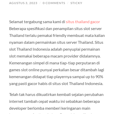
AGUSTUS 3, 2023
/
0 COMMENTS
/
STICKY
Selamat tergabung sama kami di
situs thailand gacor
Beberapa spesifikasi dan penampilan situs slot server
Thailand terlalu pemakai friendly membuat mata kalian
nyaman dalam permainkan situs server Thailand. Situs
slot Thailand Indonesia adalah penyuplai permainan
slot memakai beberapa macam provider didalamnya.
Kemenangan simpel di mana tiap-tiap perputaran di
games slot online punyai perkalian besar ditambah lagi
kemenangan didapat tiap playernya sampai up to 90%
yang pasti gacor habis di situs slot Thailand Indonesia.
Telah tak harus dikuatirkan kembali sejalan perubahan
internet tambah cepat waktu ini sebabkan beberapa
developer berlomba memberi keringanan main