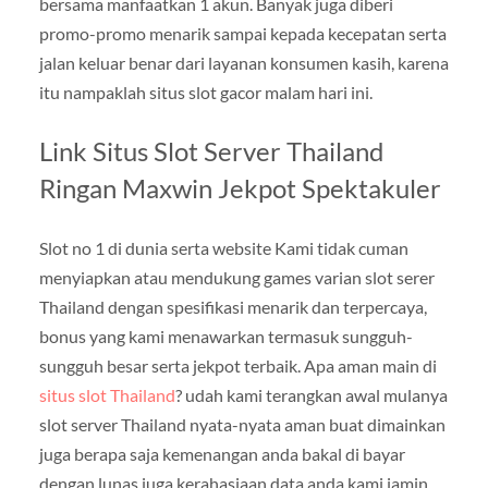
bersama manfaatkan 1 akun. Banyak juga diberi
promo-promo menarik sampai kepada kecepatan serta
jalan keluar benar dari layanan konsumen kasih, karena
itu nampaklah situs slot gacor malam hari ini.
Link Situs Slot Server Thailand
Ringan Maxwin Jekpot Spektakuler
Slot no 1 di dunia serta website Kami tidak cuman
menyiapkan atau mendukung games varian slot serer
Thailand dengan spesifikasi menarik dan terpercaya,
bonus yang kami menawarkan termasuk sungguh-
sungguh besar serta jekpot terbaik. Apa aman main di
situs slot Thailand
? udah kami terangkan awal mulanya
slot server Thailand nyata-nyata aman buat dimainkan
juga berapa saja kemenangan anda bakal di bayar
dengan lunas juga kerahasiaan data anda kami jamin