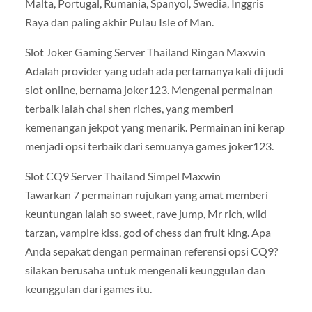
Malta, Portugal, Rumania, Spanyol, Swedia, Inggris
Raya dan paling akhir Pulau Isle of Man.
Slot Joker Gaming Server Thailand Ringan Maxwin
Adalah provider yang udah ada pertamanya kali di judi
slot online, bernama joker123. Mengenai permainan
terbaik ialah chai shen riches, yang memberi
kemenangan jekpot yang menarik. Permainan ini kerap
menjadi opsi terbaik dari semuanya games joker123.
Slot CQ9 Server Thailand Simpel Maxwin
Tawarkan 7 permainan rujukan yang amat memberi
keuntungan ialah so sweet, rave jump, Mr rich, wild
tarzan, vampire kiss, god of chess dan fruit king. Apa
Anda sepakat dengan permainan referensi opsi CQ9?
silakan berusaha untuk mengenali keunggulan dan
keunggulan dari games itu.