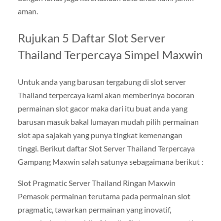
aman.
Rujukan 5 Daftar Slot Server
Thailand Terpercaya Simpel Maxwin
Untuk anda yang barusan tergabung di slot server
Thailand terpercaya kami akan memberinya bocoran
permainan slot gacor maka dari itu buat anda yang
barusan masuk bakal lumayan mudah pilih permainan
slot apa sajakah yang punya tingkat kemenangan
tinggi. Berikut daftar Slot Server Thailand Terpercaya
Gampang Maxwin salah satunya sebagaimana berikut :
Slot Pragmatic Server Thailand Ringan Maxwin
Pemasok permainan terutama pada permainan slot
pragmatic, tawarkan permainan yang inovatif,