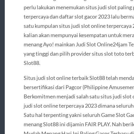
perlu lakukan menemukan situs judi slot paling
terpercaya dan daftar slot gacor 2023 lalu berma
satu kumpulan situs judi slot online terpercay
kalian akan mempunyai kesempatan untuk merai
menang Ayo! mainkan Judi Slot Online24jam Te
yang tinggi dan pilih provider situs slot toto te
Slot88.
Situs judi slot online terbaik Slot88 telah men
bersertifikasi dari Pagcor (Philippine Amuseme
Berkomitmen menjadi salah satu situs judi slot
judi slot online terpercaya 2023 dimana selur
Satu hal terpenting yakni seluruh Game Slot Gaco
menang Slot88 ini dijamin FAIR PLAY. Nah beri
Mudah Menang Hari Ini Paling Gacor Terbaru di