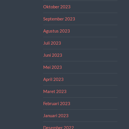
Oktober 2023
September 2023
Agustus 2023
Juli 2023
Juni 2023
Mei 2023
April 2023
Maret 2023
Februari 2023
Januari 2023
Desember 2022