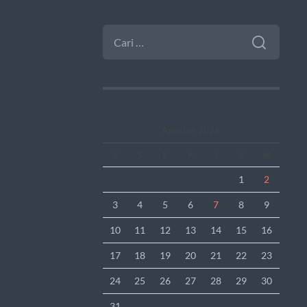
CARI
UNTUK:
Agustus 2026
S
S
R
K
J
S
M
1
2
3
4
5
6
7
8
9
10
11
12
13
14
15
16
17
18
19
20
21
22
23
24
25
26
27
28
29
30
31