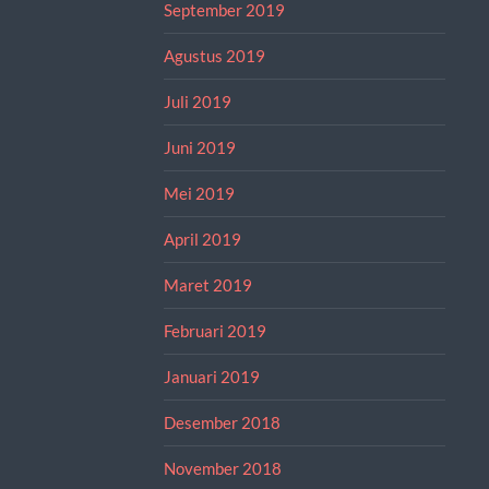
September 2019
Agustus 2019
Juli 2019
Juni 2019
Mei 2019
April 2019
Maret 2019
Februari 2019
Januari 2019
Desember 2018
November 2018