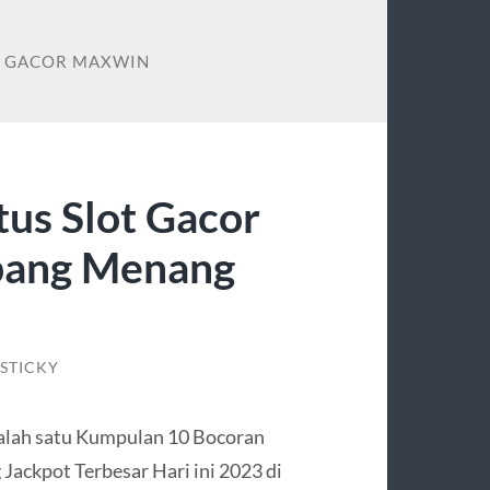
T GACOR MAXWIN
tus Slot Gacor
pang Menang
STICKY
salah satu Kumpulan 10 Bocoran
Jackpot Terbesar Hari ini 2023 di