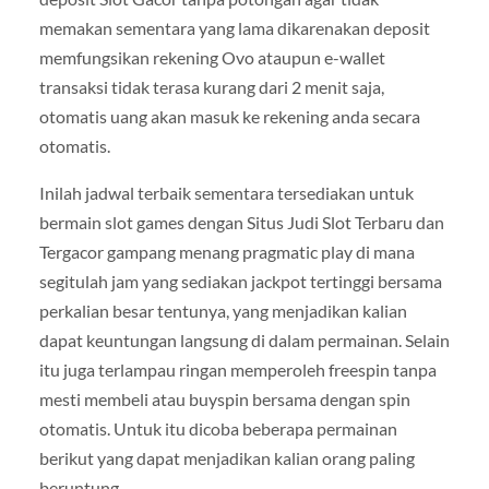
memakan sementara yang lama dikarenakan deposit
memfungsikan rekening Ovo ataupun e-wallet
transaksi tidak terasa kurang dari 2 menit saja,
otomatis uang akan masuk ke rekening anda secara
otomatis.
Inilah jadwal terbaik sementara tersediakan untuk
bermain slot games dengan Situs Judi Slot Terbaru dan
Tergacor gampang menang pragmatic play di mana
segitulah jam yang sediakan jackpot tertinggi bersama
perkalian besar tentunya, yang menjadikan kalian
dapat keuntungan langsung di dalam permainan. Selain
itu juga terlampau ringan memperoleh freespin tanpa
mesti membeli atau buyspin bersama dengan spin
otomatis. Untuk itu dicoba beberapa permainan
berikut yang dapat menjadikan kalian orang paling
beruntung.