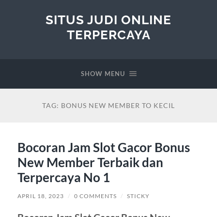
SITUS JUDI ONLINE
TERPERCAYA
SHOW MENU
TAG:
BONUS NEW MEMBER TO KECIL
Bocoran Jam Slot Gacor Bonus
New Member Terbaik dan
Terpercaya No 1
APRIL 18, 2023
/
0 COMMENTS
/
STICKY