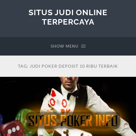
SITUS JUDI ONLINE
TERPERCAYA
SHOW MENU
TAG:
JUDI POKER DEPOSIT 10 RIBU TERBAIK