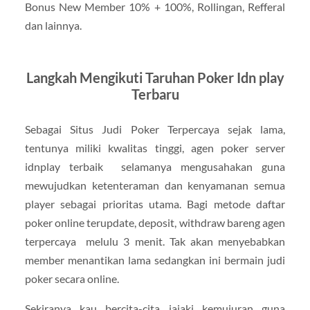
Bonus New Member 10% + 100%, Rollingan, Refferal
dan lainnya.
Langkah Mengikuti Taruhan Poker Idn play
Terbaru
Sebagai Situs Judi Poker Terpercaya sejak lama,
tentunya miliki kwalitas tinggi, agen poker server
idnplay terbaik selamanya mengusahakan guna
mewujudkan ketenteraman dan kenyamanan semua
player sebagai prioritas utama. Bagi metode daftar
poker online terupdate, deposit, withdraw bareng agen
terpercaya melulu 3 menit. Tak akan menyebabkan
member menantikan lama sedangkan ini bermain judi
poker secara online.
Sekiranya kau bercita-cita jajaki kemujuran guna