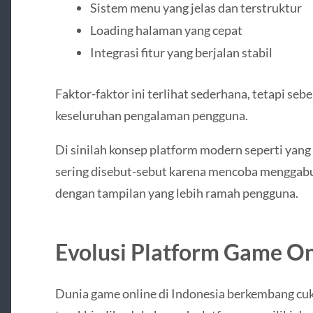
Sistem menu yang jelas dan terstruktur
Loading halaman yang cepat
Integrasi fitur yang berjalan stabil
Faktor-faktor ini terlihat sederhana, tetapi s
keseluruhan pengalaman pengguna.
Di sinilah konsep platform modern seperti yan
sering disebut-sebut karena mencoba menggabu
dengan tampilan yang lebih ramah pengguna.
Evolusi Platform Game On
Dunia game online di Indonesia berkembang cu