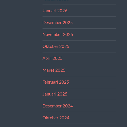
Januari 2026
Desember 2025
November 2025
Oktober 2025
April 2025
Maret 2025
Februari 2025
Januari 2025
Desember 2024
Oktober 2024