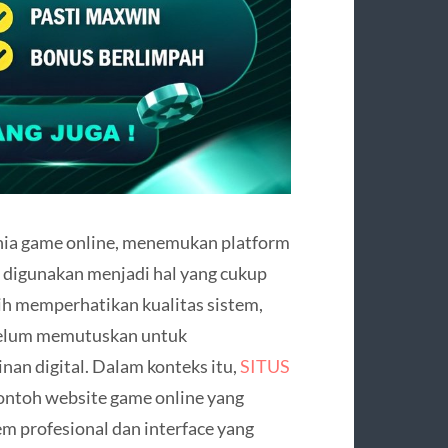
unia game online, menemukan platform
 digunakan menjadi hal yang cukup
bih memperhatikan kualitas sistem,
ebelum memutuskan untuk
an digital. Dalam konteks itu,
SITUS
contoh website game online yang
 profesional dan interface yang