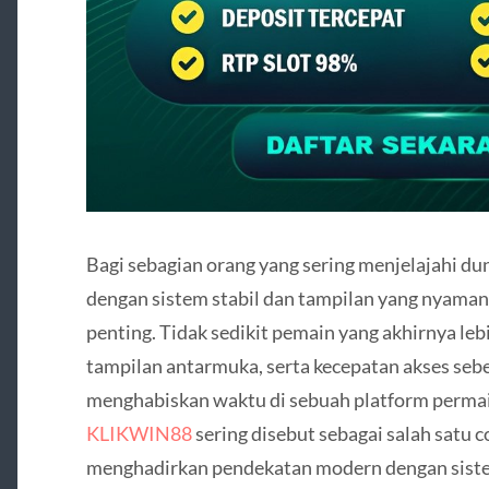
Bagi sebagian orang yang sering menjelajahi d
dengan sistem stabil dan tampilan yang nyaman
penting. Tidak sedikit pemain yang akhirnya le
tampilan antarmuka, serta kecepatan akses s
menghabiskan waktu di sebuah platform permain
KLIKWIN88
sering disebut sebagai salah satu 
menghadirkan pendekatan modern dengan sistem