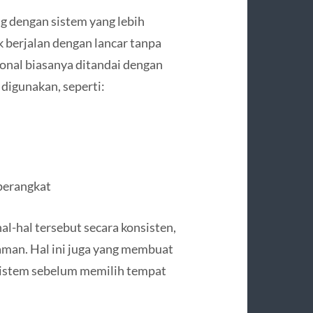
g dengan sistem yang lebih
uk berjalan dengan lancar tanpa
onal biasanya ditandai dengan
 digunakan, seperti:
 perangkat
-hal tersebut secara konsisten,
aman. Hal ini juga yang membuat
sistem sebelum memilih tempat