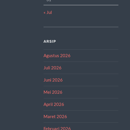
« Jul
ARSIP
Agustus 2026
Juli 2026
Juni 2026
Mei 2026
April 2026
Maret 2026
Februari 2026