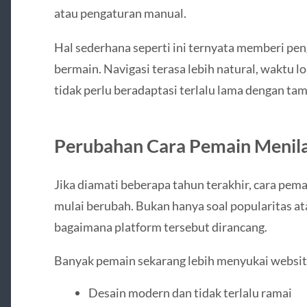
atau pengaturan manual.
Hal sederhana seperti ini ternyata memberi p
bermain. Navigasi terasa lebih natural, waktu lo
tidak perlu beradaptasi terlalu lama dengan tam
Perubahan Cara Pemain Menil
Jika diamati beberapa tahun terakhir, cara pema
mulai berubah. Bukan hanya soal popularitas at
bagaimana platform tersebut dirancang.
Banyak pemain sekarang lebih menyukai websit
Desain modern dan tidak terlalu ramai