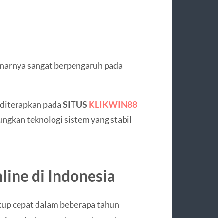
ebenarnya sangat berpengaruh pada
g diterapkan pada
SITUS
KLIKWIN88
ngkan teknologi sistem yang stabil
line di Indonesia
kup cepat dalam beberapa tahun