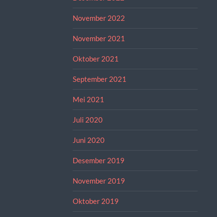
November 2022
November 2021
Oktober 2021
September 2021
Mei 2021
Juli 2020
Juni 2020
Desember 2019
November 2019
Oktober 2019