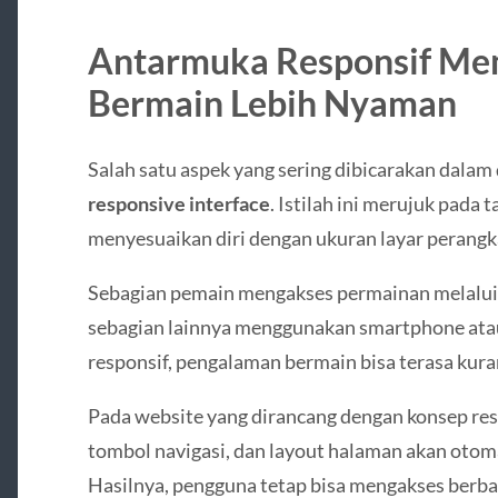
Antarmuka Responsif Me
Bermain Lebih Nyaman
Salah satu aspek yang sering dibicarakan dalam 
responsive interface
. Istilah ini merujuk pad
menyesuaikan diri dengan ukuran layar perangk
Sebagian pemain mengakses permainan melalui
sebagian lainnya menggunakan smartphone atau
responsif, pengalaman bermain bisa terasa kura
Pada website yang dirancang dengan konsep res
tombol navigasi, dan layout halaman akan otom
Hasilnya, pengguna tetap bisa mengakses berba