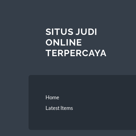
SITUS JUDI
ONLINE
TERPERCAYA
Home
Latest Items