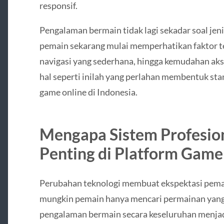
responsif.
Pengalaman bermain tidak lagi sekadar soal jen
pemain sekarang mulai memperhatikan faktor tekn
navigasi yang sederhana, hingga kemudahan aks
hal seperti inilah yang perlahan membentuk sta
game online di Indonesia.
Mengapa Sistem Profesio
Penting di Platform Game
Perubahan teknologi membuat ekspektasi pemai
mungkin pemain hanya mencari permainan yang
pengalaman bermain secara keseluruhan menjad