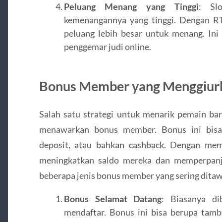
Peluang Menang yang Tinggi
: Sl
kemenangannya yang tinggi. Dengan RT
peluang lebih besar untuk menang. Ini
penggemar judi online.
Bonus Member yang Menggiur
Salah satu strategi untuk menarik pemain bar
menawarkan bonus member. Bonus ini bisa
deposit, atau bahkan cashback. Dengan mem
meningkatkan saldo mereka dan memperpanj
beberapa jenis bonus member yang sering dita
Bonus Selamat Datang
: Biasanya d
mendaftar. Bonus ini bisa berupa tamb