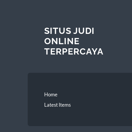
SITUS JUDI
ONLINE
TERPERCAYA
Home
Latest Items