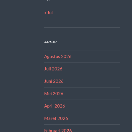
« Jul
ARSIP
Agustus 2026
Juli 2026
Juni 2026
Mei 2026
April 2026
Maret 2026
Februari 2026