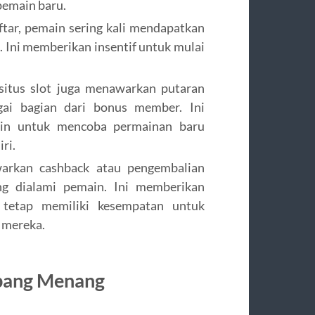
pemain baru.
ftar, pemain sering kali mendapatkan
 Ini memberikan insentif untuk mulai
situs slot juga menawarkan putaran
gai bagian dari bonus member. Ini
in untuk mencoba permainan baru
ri.
warkan cashback atau pengembalian
ng dialami pemain. Ini memberikan
tetap memiliki kesempatan untuk
 mereka.
pang Menang