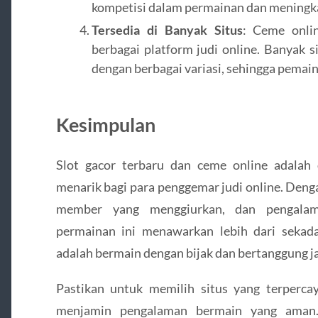
kompetisi dalam permainan dan meningka
Tersedia di Banyak Situs
: Ceme onli
berbagai platform judi online. Banyak 
dengan berbagai variasi, sehingga pemai
Kesimpulan
Slot gacor terbaru dan ceme online adalah
menarik bagi para penggemar judi online. Deng
member yang menggiurkan, dan pengala
permainan ini menawarkan lebih dari sekad
adalah bermain dengan bijak dan bertanggung j
Pastikan untuk memilih situs yang terpercay
menjamin pengalaman bermain yang aman. 