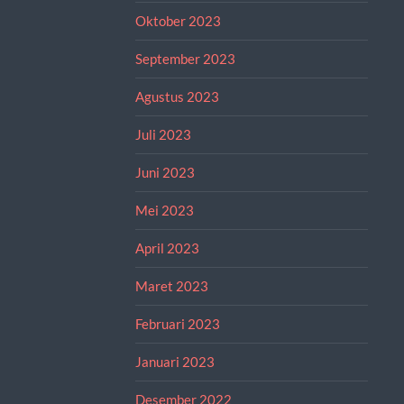
Oktober 2023
September 2023
Agustus 2023
Juli 2023
Juni 2023
Mei 2023
April 2023
Maret 2023
Februari 2023
Januari 2023
Desember 2022