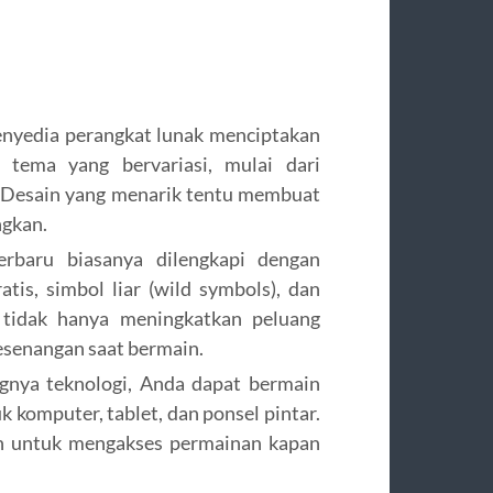
enyedia perangkat lunak menciptakan
 tema yang bervariasi, mulai dari
it. Desain yang menarik tentu membuat
ngkan.
erbaru biasanya dilengkapi dengan
atis, simbol liar (wild symbols), dan
ni tidak hanya meningkatkan peluang
esenangan saat bermain.
nya teknologi, Anda dapat bermain
k komputer, tablet, dan ponsel pintar.
n untuk mengakses permainan kapan