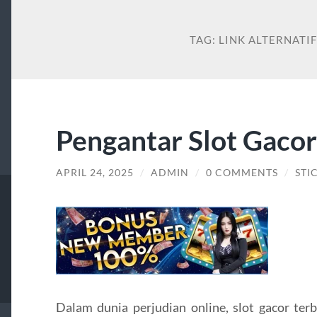
TAG:
LINK ALTERNATI
Pengantar Slot Gacor
APRIL 24, 2025
/
ADMIN
/
0 COMMENTS
/
STI
Dalam dunia perjudian online, slot gacor terb