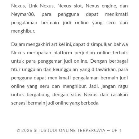
Nexus, Link Nexus, Nexus slot, Nexus engine, dan
Neymar88, para pengguna dapat menikmati
pengalaman bermain judi online yang seru dan
menghibur.
Dalam mengakhiri artikel ini, dapat disimpulkan bahwa
Nexus merupakan platform perjudian online terbaik
untuk para penggemar judi online. Dengan berbagai
fitur unggulan dan keunggulan yang ditawarkan, para
pengguna dapat menikmati pengalaman bermain judi
online yang seru dan menghibur. Jadi, jangan ragu
untuk bergabung dengan situs Nexus dan rasakan
sensasi bermain judi online yang berbeda.
© 2026
SITUS JUDI ONLINE TERPERCAYA
—
UP ↑