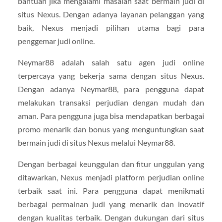
bantuan jika mengalami masalah saat bermain judi di
situs Nexus. Dengan adanya layanan pelanggan yang
baik, Nexus menjadi pilihan utama bagi para
penggemar judi online.
Neymar88 adalah salah satu agen judi online
terpercaya yang bekerja sama dengan situs Nexus.
Dengan adanya Neymar88, para pengguna dapat
melakukan transaksi perjudian dengan mudah dan
aman. Para pengguna juga bisa mendapatkan berbagai
promo menarik dan bonus yang menguntungkan saat
bermain judi di situs Nexus melalui Neymar88.
Dengan berbagai keunggulan dan fitur unggulan yang
ditawarkan, Nexus menjadi platform perjudian online
terbaik saat ini. Para pengguna dapat menikmati
berbagai permainan judi yang menarik dan inovatif
dengan kualitas terbaik. Dengan dukungan dari situs