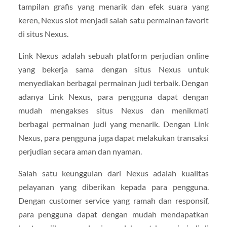
tampilan grafis yang menarik dan efek suara yang
keren, Nexus slot menjadi salah satu permainan favorit
di situs Nexus.
Link Nexus adalah sebuah platform perjudian online
yang bekerja sama dengan situs Nexus untuk
menyediakan berbagai permainan judi terbaik. Dengan
adanya Link Nexus, para pengguna dapat dengan
mudah mengakses situs Nexus dan menikmati
berbagai permainan judi yang menarik. Dengan Link
Nexus, para pengguna juga dapat melakukan transaksi
perjudian secara aman dan nyaman.
Salah satu keunggulan dari Nexus adalah kualitas
pelayanan yang diberikan kepada para pengguna.
Dengan customer service yang ramah dan responsif,
para pengguna dapat dengan mudah mendapatkan