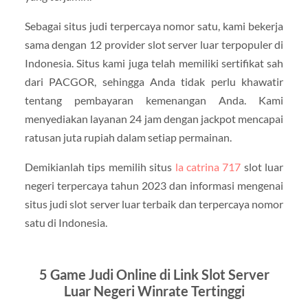
Sebagai situs judi terpercaya nomor satu, kami bekerja
sama dengan 12 provider slot server luar terpopuler di
Indonesia. Situs kami juga telah memiliki sertifikat sah
dari PACGOR, sehingga Anda tidak perlu khawatir
tentang pembayaran kemenangan Anda. Kami
menyediakan layanan 24 jam dengan jackpot mencapai
ratusan juta rupiah dalam setiap permainan.
Demikianlah tips memilih situs
la catrina 717
slot luar
negeri terpercaya tahun 2023 dan informasi mengenai
situs judi slot server luar terbaik dan terpercaya nomor
satu di Indonesia.
5 Game Judi Online di Link Slot Server
Luar Negeri Winrate Tertinggi