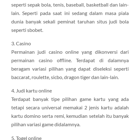
seperti sepak bola, tenis, baseball, basketball dan lain-
lain. Seperti pada saat ini sedang dalam masa piala
dunia banyak sekali peminat taruhan situs judi bola
seperti sbobet.
3. Casino
Permainan judi casino online yang dikonversi dari
permainan casino offline. Terdapat di dalamnya
beragam variasi pilihan yang dapat diseleksi seperti
baccarat, roulette, sicbo, dragon tiger dan lain-lain.
4. Judi kartu online
Terdapat banyak tipe pilihan game kartu yang ada
tetapi secara universal memakai 2 jenis kartu adalah
kartu domino serta remi, kemudian setelah itu banyak
pilihan variasi game didalamnya.
5. Togel online