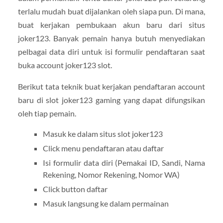
terlalu mudah buat dijalankan oleh siapa pun. Di mana,
buat kerjakan pembukaan akun baru dari situs
joker123. Banyak pemain hanya butuh menyediakan
pelbagai data diri untuk isi formulir pendaftaran saat
buka account joker123 slot.
Berikut tata teknik buat kerjakan pendaftaran account
baru di slot joker123 gaming yang dapat difungsikan
oleh tiap pemain.
Masuk ke dalam situs slot joker123
Click menu pendaftaran atau daftar
Isi formulir data diri (Pemakai ID, Sandi, Nama
Rekening, Nomor Rekening, Nomor WA)
Click button daftar
Masuk langsung ke dalam permainan