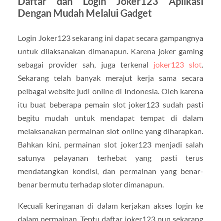
Daftar dan Login Joker123 Aplikasi
Dengan Mudah Melalui Gadget
Login Joker123 sekarang ini dapat secara gampangnya
untuk dilaksanakan dimanapun. Karena joker gaming
sebagai provider sah, juga terkenal
joker123 slot
.
Sekarang telah banyak merajut kerja sama secara
pelbagai website judi online di Indonesia. Oleh karena
itu buat beberapa pemain slot joker123 sudah pasti
begitu mudah untuk mendapat tempat di dalam
melaksanakan permainan slot online yang diharapkan.
Bahkan kini, permainan slot joker123 menjadi salah
satunya pelayanan terhebat yang pasti terus
mendatangkan kondisi, dan permainan yang benar-
benar bermutu terhadap sloter dimanapun.
Kecuali keringanan di dalam kerjakan akses login ke
dalam permainan. Tentu daftar joker123 pun sekarang