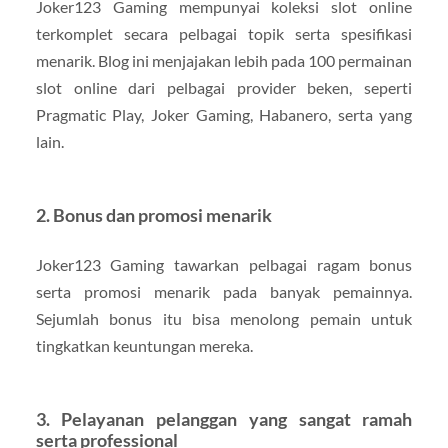
Joker123 Gaming mempunyai koleksi slot online
terkomplet secara pelbagai topik serta spesifikasi
menarik. Blog ini menjajakan lebih pada 100 permainan
slot online dari pelbagai provider beken, seperti
Pragmatic Play, Joker Gaming, Habanero, serta yang
lain.
2. Bonus dan promosi menarik
Joker123 Gaming tawarkan pelbagai ragam bonus
serta promosi menarik pada banyak pemainnya.
Sejumlah bonus itu bisa menolong pemain untuk
tingkatkan keuntungan mereka.
3. Pelayanan pelanggan yang sangat ramah
serta professional