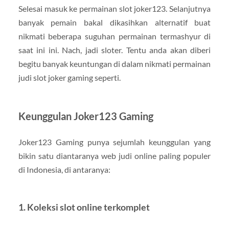
Selesai masuk ke permainan slot joker123. Selanjutnya
banyak pemain bakal dikasihkan alternatif buat
nikmati beberapa suguhan permainan termashyur di
saat ini ini. Nach, jadi sloter. Tentu anda akan diberi
begitu banyak keuntungan di dalam nikmati permainan
judi slot joker gaming seperti.
Keunggulan Joker123 Gaming
Joker123 Gaming punya sejumlah keunggulan yang
bikin satu diantaranya web judi online paling populer
di Indonesia, di antaranya:
1. Koleksi slot online terkomplet