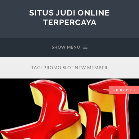
SITUS JUDI ONLINE
TERPERCAYA
SHOW MENU
TAG:
PROMO SLOT NEW MEMBER
STICKY POST