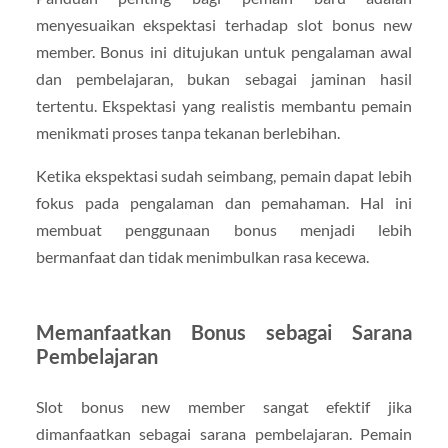
menyesuaikan ekspektasi terhadap slot bonus new
member. Bonus ini ditujukan untuk pengalaman awal
dan pembelajaran, bukan sebagai jaminan hasil
tertentu. Ekspektasi yang realistis membantu pemain
menikmati proses tanpa tekanan berlebihan.
Ketika ekspektasi sudah seimbang, pemain dapat lebih
fokus pada pengalaman dan pemahaman. Hal ini
membuat penggunaan bonus menjadi lebih
bermanfaat dan tidak menimbulkan rasa kecewa.
Memanfaatkan Bonus sebagai Sarana
Pembelajaran
Slot bonus new member sangat efektif jika
dimanfaatkan sebagai sarana pembelajaran. Pemain