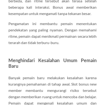
berbeda, dan ritme tersebut akan terasa setelah
beberapa kali interaksi. Bonus awal memberikan
kesempatan untuk mengamati tanpa tekanan besar.
Pengamatan ini membantu pemain menentukan
pendekatan yang paling nyaman. Dengan memahami
ritme, pemain dapat menikmati permainan secara lebih
terarah dan tidak terburu-buru.
Menghindari Kesalahan Umum Pemain
Baru
Banyak pemain baru melakukan kesalahan karena
kurangnya pemahaman di tahap awal. Slot bonus new
member membantu mengurangi risiko tersebut
dengan memberikan ruang untuk mencoba dan belajar.
Pemain dapat mengenali kesalahan umum dan