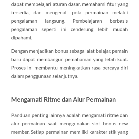
dapat mempelajari aturan dasar, memahami fitur yang
tersedia, dan mengenali pola permainan melalui
pengalaman langsung. Pembelajaran berbasis
pengalaman seperti ini cenderung lebih mudah
dipahami.
Dengan menjadikan bonus sebagai alat belajar, pemain
baru dapat membangun pemahaman yang lebih kuat.
Proses ini membantu meningkatkan rasa percaya diri
dalam penggunaan selanjutnya.
Mengamati Ritme dan Alur Permainan
Panduan penting lainnya adalah mengamati ritme dan
alur permainan saat menggunakan slot bonus new
member. Setiap permainan memiliki karakteristik yang