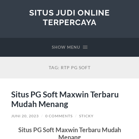
SITUS JUDI ONLINE
TERPERCAYA
SHOW MENU
TAG:
RTP PG SOFT
Situs PG Soft Maxwin Terbaru
Mudah Menang
JUNI 20, 2023
/
0 COMMENTS
/
STICKY
Situs PG Soft Maxwin Terbaru Mudah
Menang