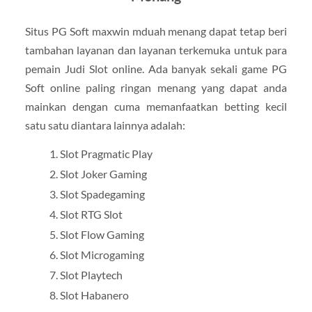
Situs PG Soft maxwin mduah menang dapat tetap beri
tambahan layanan dan layanan terkemuka untuk para
pemain Judi Slot online. Ada banyak sekali game PG
Soft online paling ringan menang yang dapat anda
mainkan dengan cuma memanfaatkan betting kecil
satu satu diantara lainnya adalah:
Slot Pragmatic Play
Slot Joker Gaming
Slot Spadegaming
Slot RTG Slot
Slot Flow Gaming
Slot Microgaming
Slot Playtech
Slot Habanero