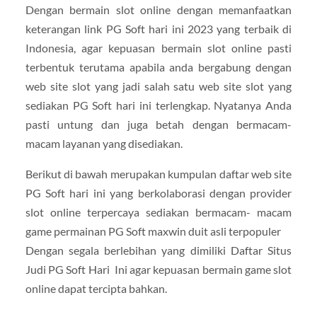
Dengan bermain slot online dengan memanfaatkan
keterangan link PG Soft hari ini 2023 yang terbaik di
Indonesia, agar kepuasan bermain slot online pasti
terbentuk terutama apabila anda bergabung dengan
web site slot yang jadi salah satu web site slot yang
sediakan PG Soft hari ini terlengkap. Nyatanya Anda
pasti untung dan juga betah dengan bermacam-
macam layanan yang disediakan.
Berikut di bawah merupakan kumpulan daftar web site
PG Soft hari ini yang berkolaborasi dengan provider
slot online terpercaya sediakan bermacam- macam
game permainan PG Soft maxwin duit asli terpopuler
Dengan segala berlebihan yang dimiliki Daftar Situs
Judi PG Soft Hari Ini agar kepuasan bermain game slot
online dapat tercipta bahkan.