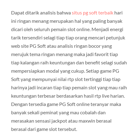
Dapat ditarik analisis bahwa
situs pg soft terbaik
hari
ini ringan menang merupakan hal yang paling banyak
dicari oleh seluruh pemain slot online. Menjadi energi
tarik tersendiri selagi tiap tiap orang mencari petunjuk
web site PG Soft atau analisis ringan bocor yang
merujuk tema ringan menang maka jadi favorit tiap
tiap kalangan raih keuntungan dan benefit selagi sudah
mempersiapkan modal yang cukup. Setiap game PG
Soft yang mempunyai nilai rtp slot tertinggi tiap tiap
harinya jadi incaran tiap tiap pemain slot yang mau raih
keuntungan terbesar berdasarkan hasil rtp live harian.
Dengan tersedia game PG Soft online teranyar maka
banyak sekali peminat yang mau cobalah dan
merasakan sensasi jackpot atau maxwin berasal
berasal dari game slot tersebut.