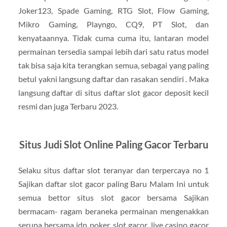
Joker123, Spade Gaming, RTG Slot, Flow Gaming,
Mikro Gaming, Playngo, CQ9, PT Slot, dan
kenyataannya. Tidak cuma cuma itu, lantaran model
permainan tersedia sampai lebih dari satu ratus model
tak bisa saja kita terangkan semua, sebagai yang paling
betul yakni langsung daftar dan rasakan sendiri . Maka
langsung daftar di situs daftar slot gacor deposit kecil
resmi dan juga Terbaru 2023.
Situs Judi Slot Online Paling Gacor Terbaru
Selaku situs daftar slot teranyar dan terpercaya no 1
Sajikan daftar slot gacor paling Baru Malam Ini untuk
semua bettor situs slot gacor bersama Sajikan
bermacam- ragam beraneka permainan mengenakkan
serupa bersama idn poker, slot gacor, live casino gacor