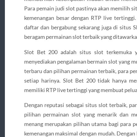
Para pemain judi slot pastinya akan memilih si
kemenangan besar dengan RTP live tertinggi
daftar dan bergabung sekarang juga di situs 
beragam permainan slot terbaik yang ditawarka
Slot Bet 200 adalah situs slot terkemuka 
menyediakan pengalaman bermain slot yang m
terbaru dan pilihan permainan terbaik, para 
setiap harinya. Slot Bet 200 tidak hanya me
memiliki RTP live tertinggi yang membuat pelu
Dengan reputasi sebagai situs slot terbaik, p
pilihan permainan slot yang menarik dan m
menang merupakan pilihan utama bagi para pe
kemenangan maksimal dengan mudah. Dengan be