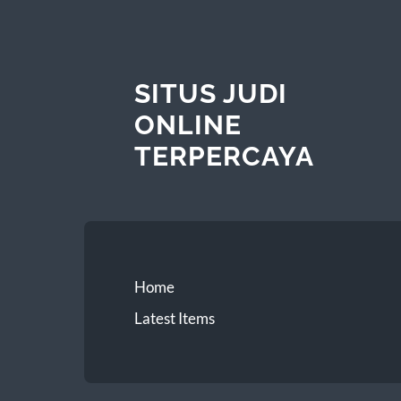
SITUS JUDI
ONLINE
TERPERCAYA
Home
Latest Items