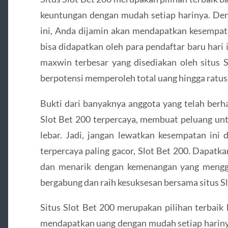
keuntungan dengan mudah setiap harinya. Den
ini, Anda dijamin akan mendapatkan kesempa
bisa didapatkan oleh para pendaftar baru hari 
maxwin terbesar yang disediakan oleh situs
berpotensi memperoleh total uang hingga ratusa
Bukti dari banyaknya anggota yang telah berha
Slot Bet 200 terpercaya, membuat peluang un
lebar. Jadi, jangan lewatkan kesempatan ini d
terpercaya paling gacor, Slot Bet 200. Dapatk
dan menarik dengan kemenangan yang menggiu
bergabung dan raih kesuksesan bersama situs Sl
Situs Slot Bet 200 merupakan pilihan terbaik 
mendapatkan uang dengan mudah setiap harinya.