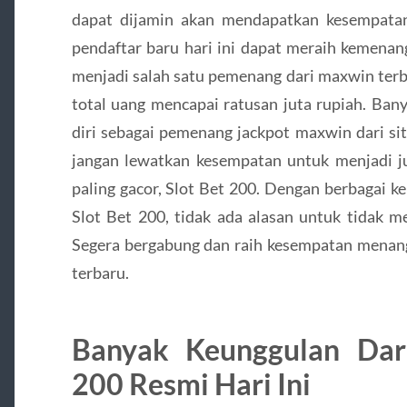
dapat dijamin akan mendapatkan kesempata
pendaftar baru hari ini dapat meraih kemenang
menjadi salah satu pemenang dari maxwin terbe
total uang mencapai ratusan juta rupiah. Ba
diri sebagai pemenang jackpot maxwin dari sit
jangan lewatkan kesempatan untuk menjadi ju
paling gacor, Slot Bet 200. Dengan berbagai k
Slot Bet 200, tidak ada alasan untuk tidak m
Segera bergabung dan raih kesempatan menang
terbaru.
Banyak Keunggulan Dar
200 Resmi Hari Ini