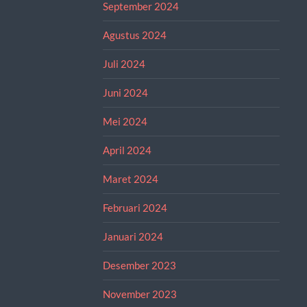
September 2024
Agustus 2024
Juli 2024
Juni 2024
Mei 2024
April 2024
Maret 2024
Februari 2024
Januari 2024
Desember 2023
November 2023