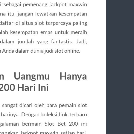
i sebagai pemenang jackpot maxwin
ena itu, jangan lewatkan kesempatan
tar di situs slot terpercaya paling
adalah kesempatan emas untuk meraih
alam jumlah yang fantastis. Jadi,
 Anda dalam dunia judi slot online.
an Uangmu Hanya
200 Hari Ini
 sangat dicari oleh para pemain slot
harinya. Dengan koleksi link terbaru
ngalaman bermain Slot Bet 200 ini
ngkan jackpot maxwin setiap hari.