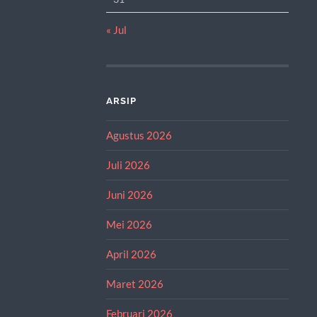
« Jul
ARSIP
Agustus 2026
Juli 2026
Juni 2026
Mei 2026
April 2026
Maret 2026
Februari 2026