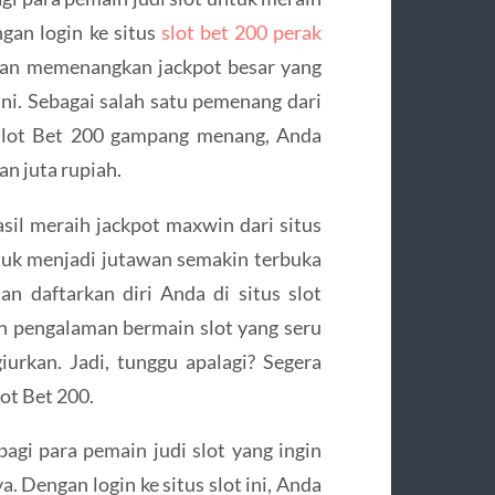
gan login ke situs
slot bet 200 perak
tan memenangkan jackpot besar yang
ini. Sebagai salah satu pemenang dari
 Slot Bet 200 gampang menang, Anda
n juta rupiah.
sil meraih jackpot maxwin dari situs
tuk menjadi jutawan semakin terbuka
an daftarkan diri Anda di situs slot
an pengalaman bermain slot yang seru
rkan. Jadi, tunggu apalagi? Segera
ot Bet 200.
bagi para pemain judi slot yang ingin
 Dengan login ke situs slot ini, Anda