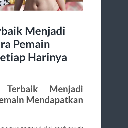
erbaik Menjadi
ra Pemain
etiap Harinya
Terbaik Menjadi
Pemain Mendapatkan
agi para pemain judi slot untuk meraih