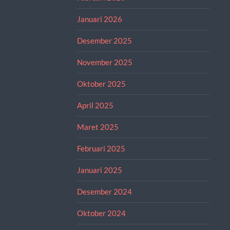
Januari 2026
Desember 2025
November 2025
Oktober 2025
April 2025
Maret 2025
Februari 2025
Januari 2025
Desember 2024
Oktober 2024