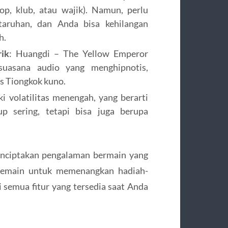
kop, klub, atau wajik). Namun, perlu
taruhan, dan Anda bisa kehilangan
h.
rik
: Huangdi – The Yellow Emperor
uasana audio yang menghipnotis,
s Tiongkok kuno.
i volatilitas menengah, yang berarti
 sering, tetapi bisa juga berupa
menciptakan pengalaman bermain yang
pemain untuk memenangkan hadiah-
 semua fitur yang tersedia saat Anda