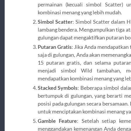
permainan (kecuali simbol Scatter)
kombinasi menang yang lebih mudah.
Simbol Scatter
: Simbol Scatter dalam 
lambang bendera. Mengumpulkan tiga atau
gulungan dapat mengaktifkan putaran bon
Putaran Gratis
: Jika Anda mendapatkan t
saja di gulungan, Anda akan memenangkan
15 putaran gratis, dan selama putara
menjadi simbol Wild tambahan, m
mendapatkan kombinasi menang yang lebi
Stacked Symbols
: Beberapa simbol dal
bertumpuk di gulungan, yang berarti me
posisi pada gulungan secara bersamaan.
untuk menciptakan kombinasi menang y
Gamble Feature
: Setelah setiap kem
menggandakan kemenangan Anda dengan 