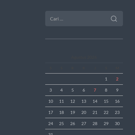
CARI
UNTUK:
Agustus 2026
S
S
R
K
J
S
M
1
2
3
4
5
6
7
8
9
10
11
12
13
14
15
16
17
18
19
20
21
22
23
24
25
26
27
28
29
30
31