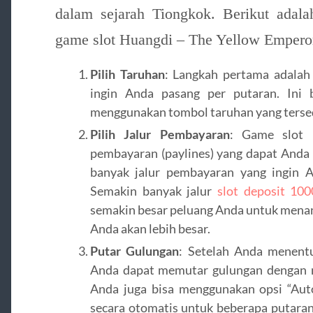
dalam sejarah Tiongkok. Berikut ada
game slot Huangdi – The Yellow Empero
Pilih Taruhan
: Langkah pertama adalah
ingin Anda pasang per putaran. Ini 
menggunakan tombol taruhan yang terse
Pilih Jalur Pembayaran
: Game slot 
pembayaran (paylines) yang dapat Anda 
banyak jalur pembayaran yang ingin A
Semakin banyak jalur
slot deposit 10
semakin besar peluang Anda untuk menang,
Anda akan lebih besar.
Putar Gulungan
: Setelah Anda menent
Anda dapat memutar gulungan dengan m
Anda juga bisa menggunakan opsi “Auto
secara otomatis untuk beberapa putara