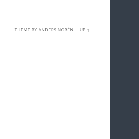
THEME BY
ANDERS NORÉN
—
UP ↑