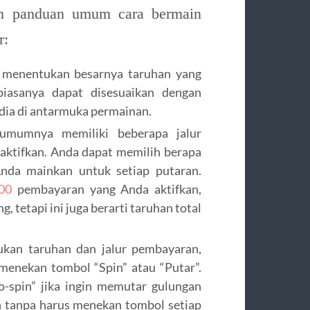
lah panduan umum cara bermain
r:
 menentukan besarnya taruhan yang
biasanya dapat disesuaikan dengan
dia di antarmuka permainan.
umumnya memiliki beberapa jalur
aktifkan. Anda dapat memilih berapa
nda mainkan untuk setiap putaran.
000
pembayaran yang Anda aktifkan,
 tetapi ini juga berarti taruhan total
ukan taruhan dan jalur pembayaran,
enekan tombol “Spin” atau “Putar”.
-spin” jika ingin memutar gulungan
n tanpa harus menekan tombol setiap