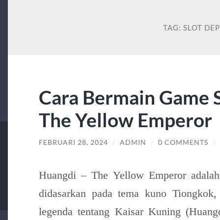
TAG:
SLOT DE
Cara Bermain Game S
The Yellow Emperor
FEBRUARI 28, 2024
/
ADMIN
/
0 COMMENTS
/
Huangdi – The Yellow Emperor adalah
didasarkan pada tema kuno Tiongkok, 
legenda tentang Kaisar Kuning (Huangdi