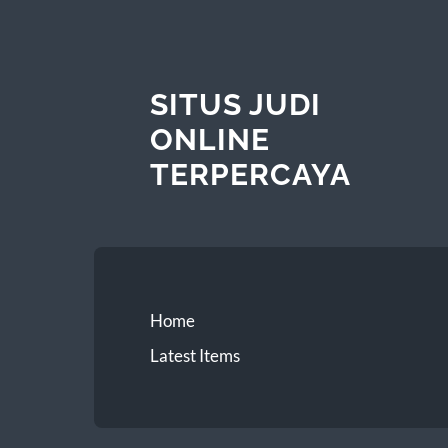
SITUS JUDI
ONLINE
TERPERCAYA
Home
Latest Items