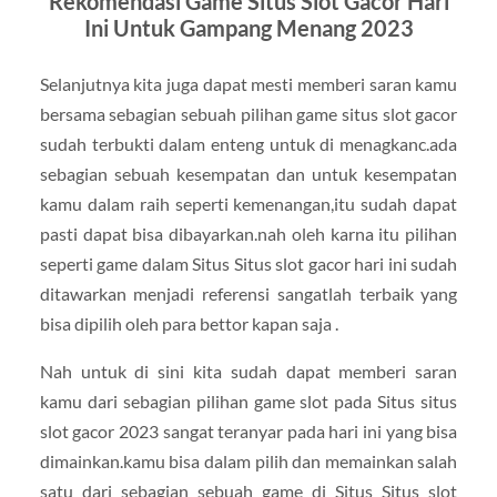
Rekomendasi Game Situs Slot Gacor Hari
Ini Untuk Gampang Menang 2023
Selanjutnya kita juga dapat mesti memberi saran kamu
bersama sebagian sebuah pilihan game situs slot gacor
sudah terbukti dalam enteng untuk di menagkanc.ada
sebagian sebuah kesempatan dan untuk kesempatan
kamu dalam raih seperti kemenangan,itu sudah dapat
pasti dapat bisa dibayarkan.nah oleh karna itu pilihan
seperti game dalam Situs Situs slot gacor hari ini sudah
ditawarkan menjadi referensi sangatlah terbaik yang
bisa dipilih oleh para bettor kapan saja .
Nah untuk di sini kita sudah dapat memberi saran
kamu dari sebagian pilihan game slot pada Situs situs
slot gacor 2023 sangat teranyar pada hari ini yang bisa
dimainkan.kamu bisa dalam pilih dan memainkan salah
satu dari sebagian sebuah game di Situs Situs slot