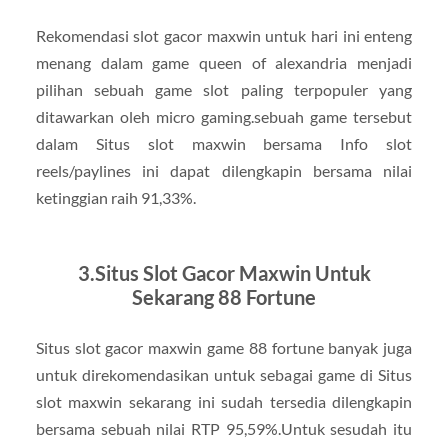
Rekomendasi slot gacor maxwin untuk hari ini enteng
menang dalam game queen of alexandria menjadi
pilihan sebuah game slot paling terpopuler yang
ditawarkan oleh micro gaming.sebuah game tersebut
dalam Situs slot maxwin bersama Info slot
reels/paylines ini dapat dilengkapin bersama nilai
ketinggian raih 91,33%.
3.Situs Slot Gacor Maxwin Untuk
Sekarang 88 Fortune
Situs slot gacor maxwin game 88 fortune banyak juga
untuk direkomendasikan untuk sebagai game di Situs
slot maxwin sekarang ini sudah tersedia dilengkapin
bersama sebuah nilai RTP 95,59%.Untuk sesudah itu