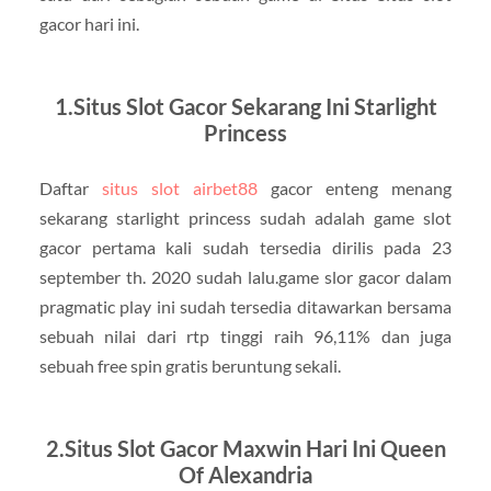
gacor hari ini.
1.Situs Slot Gacor Sekarang Ini Starlight
Princess
Daftar
situs slot airbet88
gacor enteng menang
sekarang starlight princess sudah adalah game slot
gacor pertama kali sudah tersedia dirilis pada 23
september th. 2020 sudah lalu.game slor gacor dalam
pragmatic play ini sudah tersedia ditawarkan bersama
sebuah nilai dari rtp tinggi raih 96,11% dan juga
sebuah free spin gratis beruntung sekali.
2.Situs Slot Gacor Maxwin Hari Ini Queen
Of Alexandria