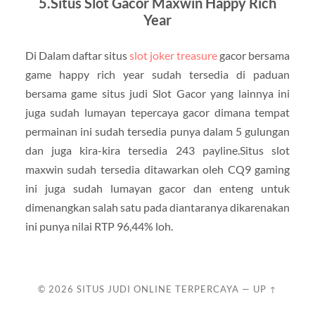
5.Situs Slot Gacor Maxwin Happy Rich
Year
Di Dalam daftar situs
slot joker treasure
gacor bersama
game happy rich year sudah tersedia di paduan
bersama game situs judi Slot Gacor yang lainnya ini
juga sudah lumayan tepercaya gacor dimana tempat
permainan ini sudah tersedia punya dalam 5 gulungan
dan juga kira-kira tersedia 243 payline.Situs slot
maxwin sudah tersedia ditawarkan oleh CQ9 gaming
ini juga sudah lumayan gacor dan enteng untuk
dimenangkan salah satu pada diantaranya dikarenakan
ini punya nilai RTP 96,44% loh.
© 2026
SITUS JUDI ONLINE TERPERCAYA
—
UP ↑