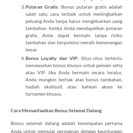
Putaran Gratis
: Bonus putaran gratis adalah
salah satu cara terbaik untuk meningkatkan
peluang Anda tanpa harus mengeluarkan uang
tambahan. Ketika Anda mendapatkan putaran
gratis, Anda dapat bermain tanpa risiko
tambahan dan berpotensi meraih kemenangan
besar.
Bonus Loyalty dan VIP
: Situs-situs tertentu
menawarkan bonus khusus untuk pemain setia
atau VIP. Jika Anda bermain secara teratur,
Anda mungkin berhak atas bonus tambahan,
hadiah eksklusif, atau bahkan akses ke
turnamen khusus.
Cara Memanfaatkan Bonus Selamat Datang
Bonus selamat datang adalah kesempatan pertama
Anda untuk memulai permainan dengan keuntungan