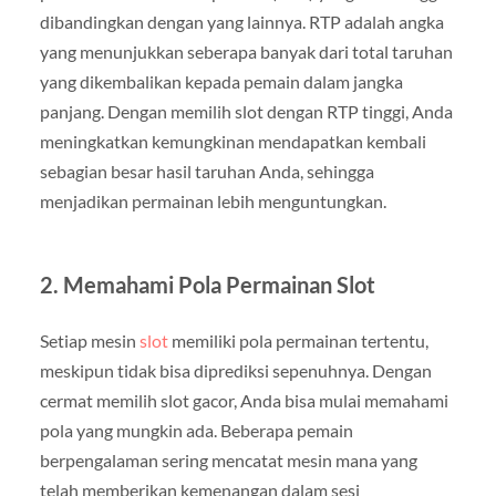
dibandingkan dengan yang lainnya. RTP adalah angka
yang menunjukkan seberapa banyak dari total taruhan
yang dikembalikan kepada pemain dalam jangka
panjang. Dengan memilih slot dengan RTP tinggi, Anda
meningkatkan kemungkinan mendapatkan kembali
sebagian besar hasil taruhan Anda, sehingga
menjadikan permainan lebih menguntungkan.
2. Memahami Pola Permainan Slot
Setiap mesin
slot
memiliki pola permainan tertentu,
meskipun tidak bisa diprediksi sepenuhnya. Dengan
cermat memilih slot gacor, Anda bisa mulai memahami
pola yang mungkin ada. Beberapa pemain
berpengalaman sering mencatat mesin mana yang
telah memberikan kemenangan dalam sesi