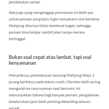
pendekatan santai.
Ada juga yang menganggap permainan ini lebih pas
untuk pemain yang baru ingin memahami slot bertema
Mahjong. Alurnya tidak membuat kaget, sehingga
pemain bisa belajar sambil jalan tanpa merasa
tertinggal.
Bukan soal cepat atau lambat, tapi soal
kenyamanan
Menariknya, pembahasan tentang Mahjong Ways 2
jarang berfokus pada teknis rumit. Obrolan lebih sering
mengarah ke rasa nyaman saat bermain. Ini
menunjukkan bahwa bagi banyak pemain, pengalaman
keseluruhan jauh lebih penting dibanding sensasi
sesaat.