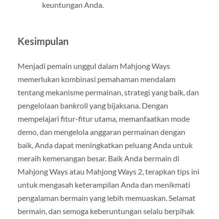
keuntungan Anda.
Kesimpulan
Menjadi pemain unggul dalam Mahjong Ways
memerlukan kombinasi pemahaman mendalam
tentang mekanisme permainan, strategi yang baik, dan
pengelolaan bankroll yang bijaksana. Dengan
mempelajari fitur-fitur utama, memanfaatkan mode
demo, dan mengelola anggaran permainan dengan
baik, Anda dapat meningkatkan peluang Anda untuk
meraih kemenangan besar. Baik Anda bermain di
Mahjong Ways atau Mahjong Ways 2, terapkan tips ini
untuk mengasah keterampilan Anda dan menikmati
pengalaman bermain yang lebih memuaskan. Selamat
bermain, dan semoga keberuntungan selalu berpihak