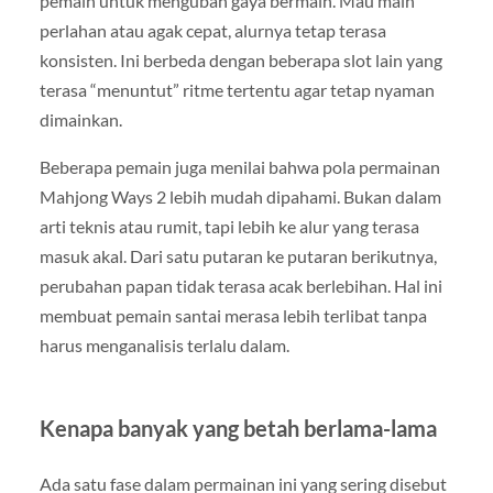
pemain untuk mengubah gaya bermain. Mau main
perlahan atau agak cepat, alurnya tetap terasa
konsisten. Ini berbeda dengan beberapa slot lain yang
terasa “menuntut” ritme tertentu agar tetap nyaman
dimainkan.
Beberapa pemain juga menilai bahwa pola permainan
Mahjong Ways 2 lebih mudah dipahami. Bukan dalam
arti teknis atau rumit, tapi lebih ke alur yang terasa
masuk akal. Dari satu putaran ke putaran berikutnya,
perubahan papan tidak terasa acak berlebihan. Hal ini
membuat pemain santai merasa lebih terlibat tanpa
harus menganalisis terlalu dalam.
Kenapa banyak yang betah berlama-lama
Ada satu fase dalam permainan ini yang sering disebut