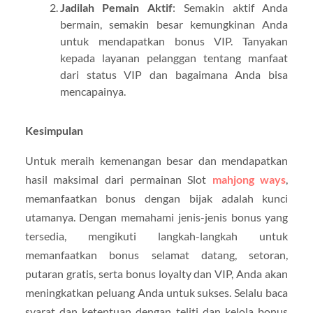
Jadilah Pemain Aktif
: Semakin aktif Anda
bermain, semakin besar kemungkinan Anda
untuk mendapatkan bonus VIP. Tanyakan
kepada layanan pelanggan tentang manfaat
dari status VIP dan bagaimana Anda bisa
mencapainya.
Kesimpulan
Untuk meraih kemenangan besar dan mendapatkan
hasil maksimal dari permainan Slot
mahjong ways
,
memanfaatkan bonus dengan bijak adalah kunci
utamanya. Dengan memahami jenis-jenis bonus yang
tersedia, mengikuti langkah-langkah untuk
memanfaatkan bonus selamat datang, setoran,
putaran gratis, serta bonus loyalty dan VIP, Anda akan
meningkatkan peluang Anda untuk sukses. Selalu baca
syarat dan ketentuan dengan teliti dan kelola bonus