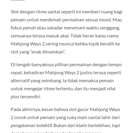
Slot dengan ritme santai seperti ini memberi ruang bagi
pemain untuk menikmati permainan sesuai mood. Mau
fokus penuh atau sekadar menemani waktu senggang,
semuanya terasa masuk akal. Tidak heran kalau nama
Mahjong Ways 2 sering muncul ketika topik beralih ke
slot yang “enak dimainkan”.
Di tengah banyaknya pilihan permainan dengan tempo
cepat, kehadiran Mahjong Ways 2 justru terasa seperti
alternatif yang seimbang. Ia tidak memaksa pemain
untuk mengejar ritme tertentu, dan itu menjadi nilai
plus tersendiri.
Pada akhirnya, kesan bahwa slot gacor Mahjong Ways
2 cocok untuk pemain yang suka main santai lahir dari
pengalaman kolektif. Bukan dari klaim berlebihan, tapi