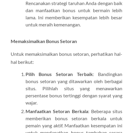
Rencanakan strategi taruhan Anda dengan baik
dan manfaatkan bonus untuk bermain lebih
lama. Ini memberikan kesempatan lebih besar
untuk meraih kemenangan.
Memaksimalkan Bonus Setoran
Untuk memaksimalkan bonus setoran, perhatikan hal-
hal berikut:
Pilih Bonus Setoran Terbaik
: Bandingkan
bonus setoran yang ditawarkan oleh berbagai
situs. Pilihlah situs yang menawarkan
persentase bonus tertinggi dengan syarat yang
wajar.
Manfaatkan Setoran Berkala
: Beberapa situs
memberikan bonus setoran berkala untuk
pemain yang aktif. Manfaatkan kesempatan ini
untuk mendapatkan bonus tambahan secara