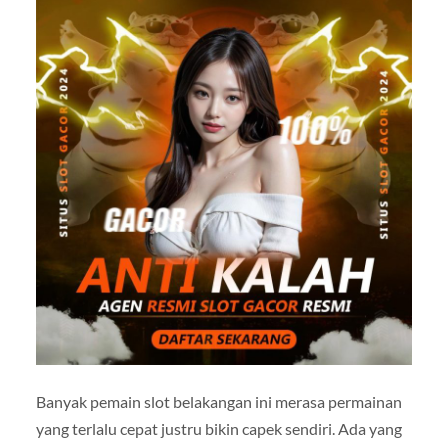
Banyak pemain slot belakangan ini merasa permainan
yang terlalu cepat justru bikin capek sendiri. Ada yang