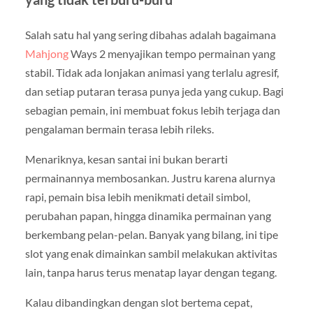
Salah satu hal yang sering dibahas adalah bagaimana
Mahjong
Ways 2 menyajikan tempo permainan yang
stabil. Tidak ada lonjakan animasi yang terlalu agresif,
dan setiap putaran terasa punya jeda yang cukup. Bagi
sebagian pemain, ini membuat fokus lebih terjaga dan
pengalaman bermain terasa lebih rileks.
Menariknya, kesan santai ini bukan berarti
permainannya membosankan. Justru karena alurnya
rapi, pemain bisa lebih menikmati detail simbol,
perubahan papan, hingga dinamika permainan yang
berkembang pelan-pelan. Banyak yang bilang, ini tipe
slot yang enak dimainkan sambil melakukan aktivitas
lain, tanpa harus terus menatap layar dengan tegang.
Kalau dibandingkan dengan slot bertema cepat,