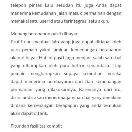
telepon pintar. Lalu sesudah itu juga Anda dapat
menerima kemudahan jalan masuk permainan dengan
memakai satu user id atau terintegrasi satu akun.
Menang berapapun pasti dibayar
Profit dan manfaat lain yang juga dapat didapat oleh
para pemain yakni jaminan kemenangan berapapun
akan dibayar. Hal ini pasti juga menjadi salah satu hal
yang diharapkan oleh para bettor senantiasa. Tiap
pemain mengharapkan supaya kemudian mereka
dapat menerima pembayaran dari tiap kemenangan
permainan yang dilakukannya. Karenanya dari itu,
disini anda akan menerima jaminan hal yang demikian
dimana kemenangan berapapun yang anda temukan
akan dapat ditarik.
Fitur dan fasilitas komplit