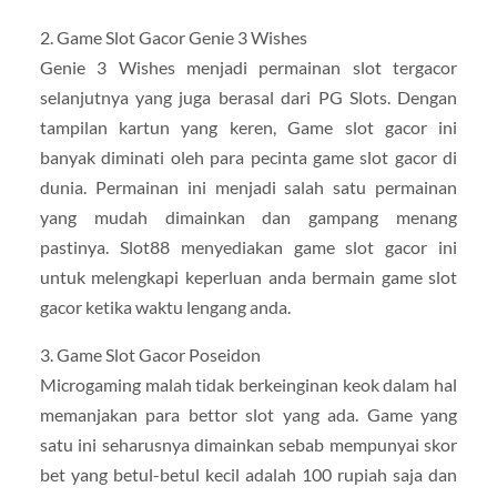
2. Game Slot Gacor Genie 3 Wishes
Genie 3 Wishes menjadi permainan slot tergacor
selanjutnya yang juga berasal dari PG Slots. Dengan
tampilan kartun yang keren, Game slot gacor ini
banyak diminati oleh para pecinta game slot gacor di
dunia. Permainan ini menjadi salah satu permainan
yang mudah dimainkan dan gampang menang
pastinya. Slot88 menyediakan game slot gacor ini
untuk melengkapi keperluan anda bermain game slot
gacor ketika waktu lengang anda.
3. Game Slot Gacor Poseidon
Microgaming malah tidak berkeinginan keok dalam hal
memanjakan para bettor slot yang ada. Game yang
satu ini seharusnya dimainkan sebab mempunyai skor
bet yang betul-betul kecil adalah 100 rupiah saja dan