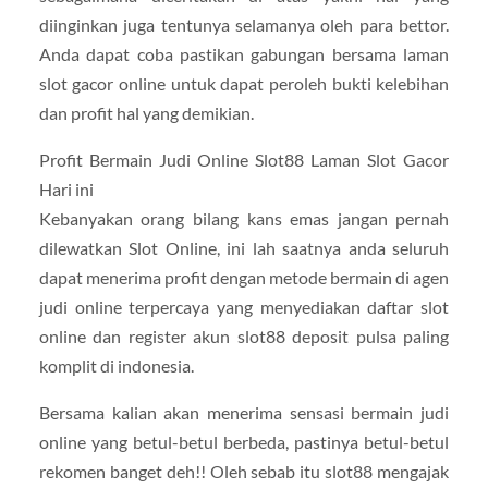
diinginkan juga tentunya selamanya oleh para bettor.
Anda dapat coba pastikan gabungan bersama laman
slot gacor online untuk dapat peroleh bukti kelebihan
dan profit hal yang demikian.
Profit Bermain Judi Online Slot88 Laman Slot Gacor
Hari ini
Kebanyakan orang bilang kans emas jangan pernah
dilewatkan Slot Online, ini lah saatnya anda seluruh
dapat menerima profit dengan metode bermain di agen
judi online terpercaya yang menyediakan daftar slot
online dan register akun slot88 deposit pulsa paling
komplit di indonesia.
Bersama kalian akan menerima sensasi bermain judi
online yang betul-betul berbeda, pastinya betul-betul
rekomen banget deh!! Oleh sebab itu slot88 mengajak