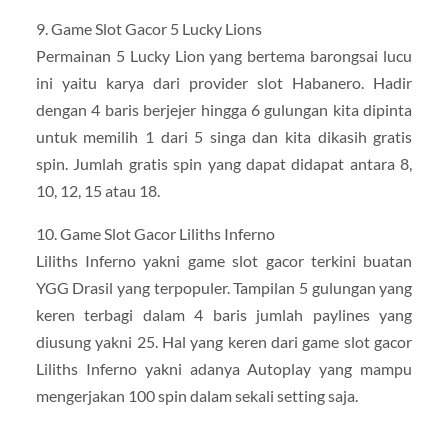
9. Game Slot Gacor 5 Lucky Lions
Permainan 5 Lucky Lion yang bertema barongsai lucu
ini yaitu karya dari provider slot Habanero. Hadir
dengan 4 baris berjejer hingga 6 gulungan kita dipinta
untuk memilih 1 dari 5 singa dan kita dikasih gratis
spin. Jumlah gratis spin yang dapat didapat antara 8,
10, 12, 15 atau 18.
10. Game Slot Gacor Liliths Inferno
Liliths Inferno yakni game slot gacor terkini buatan
YGG Drasil yang terpopuler. Tampilan 5 gulungan yang
keren terbagi dalam 4 baris jumlah paylines yang
diusung yakni 25. Hal yang keren dari game slot gacor
Liliths Inferno yakni adanya Autoplay yang mampu
mengerjakan 100 spin dalam sekali setting saja.