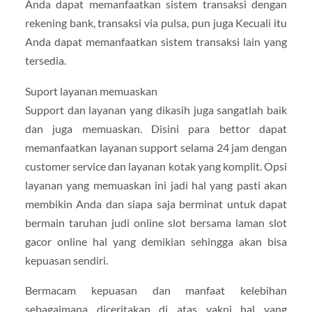
Anda dapat memanfaatkan sistem transaksi dengan
rekening bank, transaksi via pulsa, pun juga Kecuali itu
Anda dapat memanfaatkan sistem transaksi lain yang
tersedia.
Suport layanan memuaskan
Support dan layanan yang dikasih juga sangatlah baik
dan juga memuaskan. Disini para bettor dapat
memanfaatkan layanan support selama 24 jam dengan
customer service dan layanan kotak yang komplit. Opsi
layanan yang memuaskan ini jadi hal yang pasti akan
membikin Anda dan siapa saja berminat untuk dapat
bermain taruhan judi online slot bersama laman slot
gacor online hal yang demikian sehingga akan bisa
kepuasan sendiri.
Bermacam kepuasan dan manfaat kelebihan
sebagaimana diceritakan di atas yakni hal yang