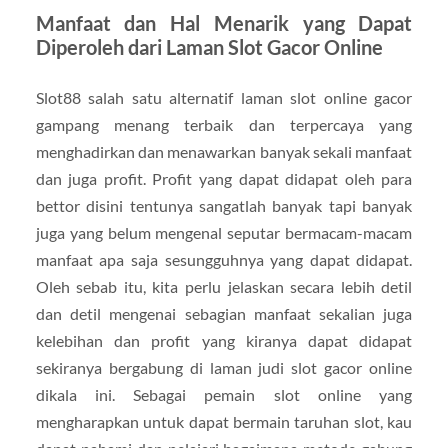
Manfaat dan Hal Menarik yang Dapat
Diperoleh dari Laman Slot Gacor Online
Slot88 salah satu alternatif laman slot online gacor
gampang menang terbaik dan terpercaya yang
menghadirkan dan menawarkan banyak sekali manfaat
dan juga profit. Profit yang dapat didapat oleh para
bettor disini tentunya sangatlah banyak tapi banyak
juga yang belum mengenal seputar bermacam-macam
manfaat apa saja sesungguhnya yang dapat didapat.
Oleh sebab itu, kita perlu jelaskan secara lebih detil
dan detil mengenai sebagian manfaat sekalian juga
kelebihan dan profit yang kiranya dapat didapat
sekiranya bergabung di laman judi slot gacor online
dikala ini. Sebagai pemain slot online yang
mengharapkan untuk dapat bermain taruhan slot, kau