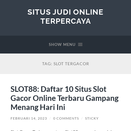
SITUS JUDI ONLINE
TERPERCAYA
SHOW MENU
TAG:
SLOT TERGACOR
SLOT88: Daftar 10 Situs Slot
Gacor Online Terbaru Gampang
Menang Hari Ini
FEBRUARI 14, 2023
/
0 COMMENTS
/
STICKY