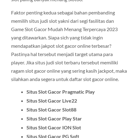
Faktor penting kedua sebagai bahan pembanding
memilih situs judi slot yakni dari segi fasilitas dan
Game Slot Gacor Mudah Menang Terpercaya 2023
yang ditawarkan. Siapa sich yang tidak ingin
mendapatkan jakpot slot gacor online terbesar?
Pastinya hal tersebut menjadi target utama para
player. Jika situs judi slot terbaru tersebut memiliki
ragam slot gacor online yang sering kasih jackpot, maka
silahkan anda segera untuk daftar slot gacor online.
Situs Slot Gacor Pragmatic Play
Situs Slot Gacor Live22
Situs Slot Gacor Slot88
Situs Slot Gacor Play Star
Situs Slot Gacor ION Slot
Situs Slot Gacor PG Soft