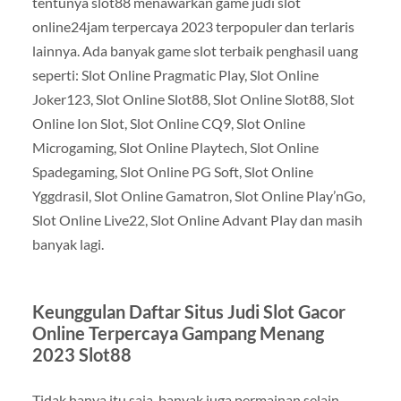
tentunya slot88 menawarkan game judi slot
online24jam terpercaya 2023 terpopuler dan terlaris
lainnya. Ada banyak game slot terbaik penghasil uang
seperti: Slot Online Pragmatic Play, Slot Online
Joker123, Slot Online Slot88, Slot Online Slot88, Slot
Online Ion Slot, Slot Online CQ9, Slot Online
Microgaming, Slot Online Playtech, Slot Online
Spadegaming, Slot Online PG Soft, Slot Online
Yggdrasil, Slot Online Gamatron, Slot Online Play’nGo,
Slot Online Live22, Slot Online Advant Play dan masih
banyak lagi.
Keunggulan Daftar Situs Judi Slot Gacor
Online Terpercaya Gampang Menang
2023 Slot88
Tidak hanya itu saja, banyak juga permainan selain