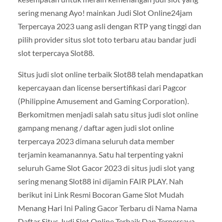
sering menang Ayo! mainkan Judi Slot Online24jam
Terpercaya 2023 uang asli dengan RTP yang tinggi dan
pilih provider situs slot toto terbaru atau bandar judi
slot terpercaya Slot88.
Situs judi slot online terbaik Slot88 telah mendapatkan
kepercayaan dan license bersertifikasi dari Pagcor
(Philippine Amusement and Gaming Corporation).
Berkomitmen menjadi salah satu situs judi slot online
gampang menang / daftar agen judi slot online
terpercaya 2023 dimana seluruh data member
terjamin keamanannya. Satu hal terpenting yakni
seluruh Game Slot Gacor 2023 di situs judi slot yang
sering menang Slot88 ini dijamin FAIR PLAY. Nah
berikut ini Link Resmi Bocoran Game Slot Mudah
Menang Hari Ini Paling Gacor Terbaru di Nama Nama
Daftar Situs Judi Slot Online Terbaik Dan Terpercaya