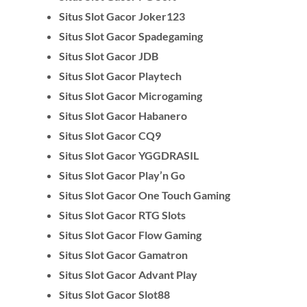
Situs Slot Gacor Joker123
Situs Slot Gacor Spadegaming
Situs Slot Gacor JDB
Situs Slot Gacor Playtech
Situs Slot Gacor Microgaming
Situs Slot Gacor Habanero
Situs Slot Gacor CQ9
Situs Slot Gacor YGGDRASIL
Situs Slot Gacor Play’n Go
Situs Slot Gacor One Touch Gaming
Situs Slot Gacor RTG Slots
Situs Slot Gacor Flow Gaming
Situs Slot Gacor Gamatron
Situs Slot Gacor Advant Play
Situs Slot Gacor Slot88