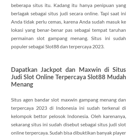
beberapa situs itu. Kadang itu hanya penipuan yang
berlagak sebagai situs judi secara online. Tapi saat ini
Anda tidak perlu cemas, karena Anda sudah masuk ke
lokasi yang benar-benar pas sebagai tempat taruhan
permainan slot gampang menang. Situs ini sudah
populer sebagai Slot88 dan terpercaya 2023.
Dapatkan Jackpot dan Maxwin di Situs
Judi Slot Online Terpercaya Slot88 Mudah
Menang
Situs agen bandar slot maxwin gampang menang dan
terpercaya 2023 di Indonesia ini sudah terkenal di
kelompok bettor pelosok Indonesia. Oleh karenanya,
sekarang situs ini sudah disebut sebagai situs judi slot
online terpercaya. Sudah bisa dibuktikan banyak player