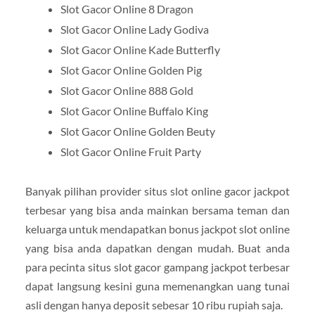
Slot Gacor Online 8 Dragon
Slot Gacor Online Lady Godiva
Slot Gacor Online Kade Butterfly
Slot Gacor Online Golden Pig
Slot Gacor Online 888 Gold
Slot Gacor Online Buffalo King
Slot Gacor Online Golden Beuty
Slot Gacor Online Fruit Party
Banyak pilihan provider situs slot online gacor jackpot
terbesar yang bisa anda mainkan bersama teman dan
keluarga untuk mendapatkan bonus jackpot slot online
yang bisa anda dapatkan dengan mudah. Buat anda
para pecinta situs slot gacor gampang jackpot terbesar
dapat langsung kesini guna memenangkan uang tunai
asli dengan hanya deposit sebesar 10 ribu rupiah saja.