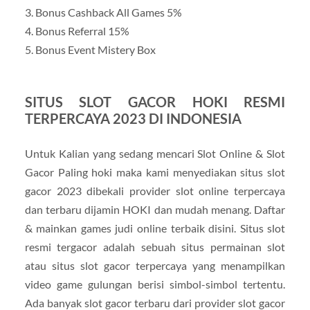
3. Bonus Cashback All Games 5%
4. Bonus Referral 15%
5. Bonus Event Mistery Box
SITUS SLOT GACOR HOKI RESMI
TERPERCAYA 2023 DI INDONESIA
Untuk Kalian yang sedang mencari Slot Online & Slot
Gacor Paling hoki maka kami menyediakan situs slot
gacor 2023 dibekali provider slot online terpercaya
dan terbaru dijamin HOKI dan mudah menang. Daftar
& mainkan games judi online terbaik disini. Situs slot
resmi tergacor adalah sebuah situs permainan slot
atau situs slot gacor terpercaya yang menampilkan
video game gulungan berisi simbol-simbol tertentu.
Ada banyak slot gacor terbaru dari provider slot gacor