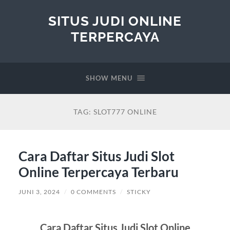
SITUS JUDI ONLINE
TERPERCAYA
SHOW MENU
TAG:
SLOT777 ONLINE
Cara Daftar Situs Judi Slot
Online Terpercaya Terbaru
JUNI 3, 2024
/
0 COMMENTS
/
STICKY
Cara Daftar Situs Judi Slot Online