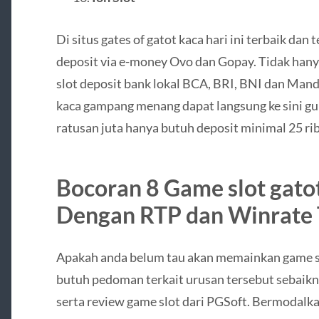
Di situs gates of gatot kaca hari ini terbaik da
deposit via e-money Ovo dan Gopay. Tidak hanya
slot deposit bank lokal BCA, BRI, BNI dan Mandi
kaca gampang menang dapat langsung ke sini g
ratusan juta hanya butuh deposit minimal 25 rib
Bocoran 8 Game slot gatot
Dengan RTP dan Winrate 
Apakah anda belum tau akan memainkan game slot
butuh pedoman terkait urusan tersebut sebaik
serta review game slot dari PGSoft. Bermodalka