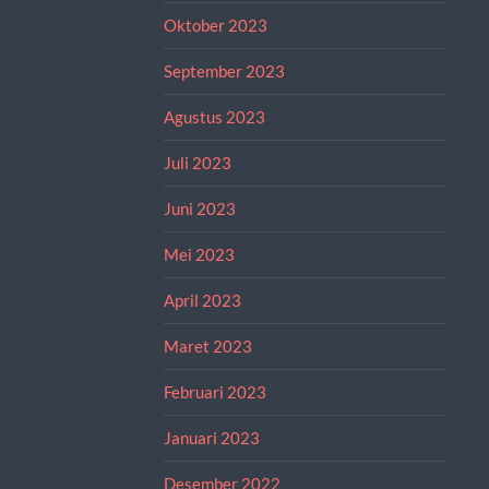
Oktober 2023
September 2023
Agustus 2023
Juli 2023
Juni 2023
Mei 2023
April 2023
Maret 2023
Februari 2023
Januari 2023
Desember 2022