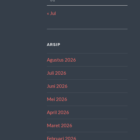
« Jul
ARSIP
Agustus 2026
Juli 2026
Juni 2026
Mei 2026
April 2026
Maret 2026
Februari 2026