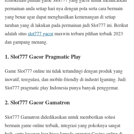
permainan anda setiap hari nya dengan pola serta cara bermain
yang benar agar dapat menghasilkan kemenangan di setiap
taruhan yang di lakukan pada permainan judi Slot777 ini. Berikut
adalah situs
slot777 gacor
maxwin terbaru pilihan terbaik 2023
dan gampang menang.
1. Slot777 Gacor Pragmatic Play
Game Slot777 online ini tidak tertandingi dengan produk yang
inovatif, teregulasi, dan mobile-friendly di industri Igaming. Judi
Slot777 pragmatic play Indonesia punya banyak penggemar.
2. Slot777 Gacor Gamatron
Slot777 Gamatron didedikasikan untuk memberikan solusi
bermain game online terbaik, integrasi yang pokoknya sangat
baik, serta layanan luar biasa kepada operator Casino online di