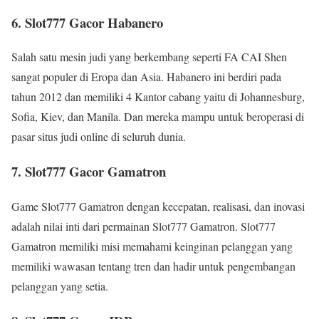
6. Slot777 Gacor Habanero
Salah satu mesin judi yang berkembang seperti FA CAI Shen
sangat populer di Eropa dan Asia. Habanero ini berdiri pada
tahun 2012 dan memiliki 4 Kantor cabang yaitu di Johannesburg,
Sofia, Kiev, dan Manila. Dan mereka mampu untuk beroperasi di
pasar situs judi online di seluruh dunia.
7. Slot777 Gacor Gamatron
Game Slot777 Gamatron dengan kecepatan, realisasi, dan inovasi
adalah nilai inti dari permainan Slot777 Gamatron. Slot777
Gamatron memiliki misi memahami keinginan pelanggan yang
memiliki wawasan tentang tren dan hadir untuk pengembangan
pelanggan yang setia.