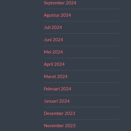
September 2024
Agustus 2024
Juli 2024
Juni 2024
Mei 2024
April 2024
Maret 2024
Februari 2024
Januari 2024
Desember 2023
November 2023