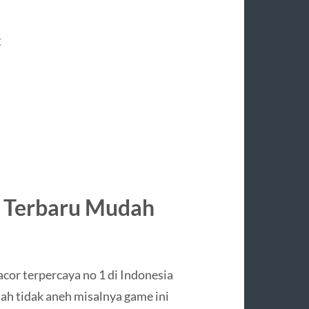
g
or Terbaru Mudah
cor terpercaya no 1 di Indonesia
h tidak aneh misalnya game ini