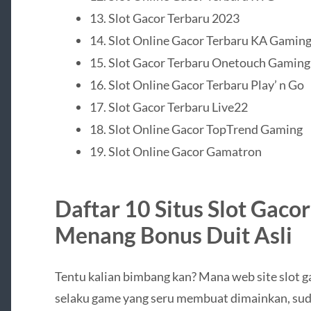
13. Slot Gacor Terbaru 2023
14. Slot Online Gacor Terbaru KA Gamin
15. Slot Gacor Terbaru Onetouch Gaming
16. Slot Online Gacor Terbaru Play’ n Go
17. Slot Gacor Terbaru Live22
18. Slot Online Gacor TopTrend Gaming
19. Slot Online Gacor Gamatron
Daftar 10 Situs Slot Gac
Menang Bonus Duit Asli
Tentu kalian bimbang kan? Mana web site slot ga
selaku game yang seru membuat dimainkan, suda