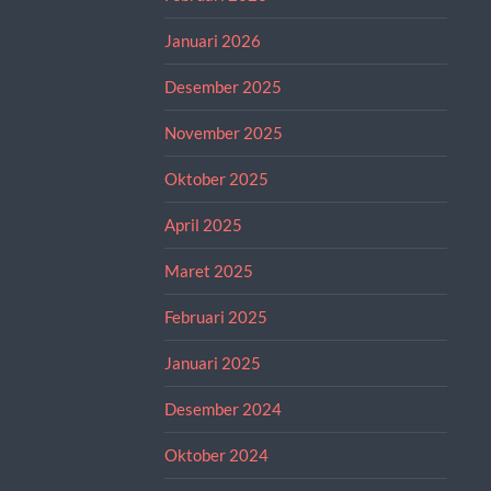
Januari 2026
Desember 2025
November 2025
Oktober 2025
April 2025
Maret 2025
Februari 2025
Januari 2025
Desember 2024
Oktober 2024