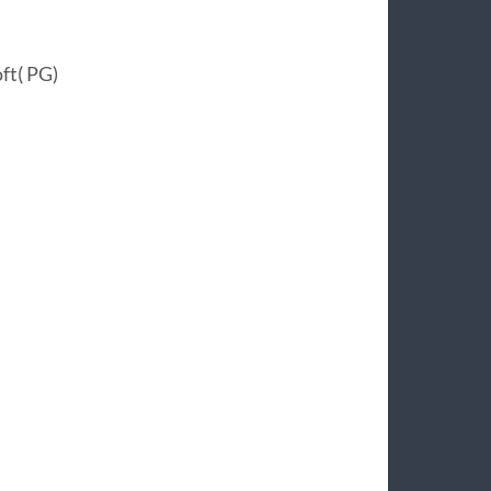
ft( PG)