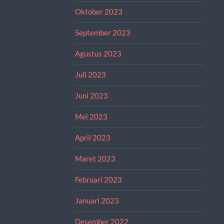
Oktober 2023
September 2023
Agustus 2023
Juli 2023
Juni 2023
Mei 2023
April 2023
Maret 2023
Februari 2023
Januari 2023
Desember 2022