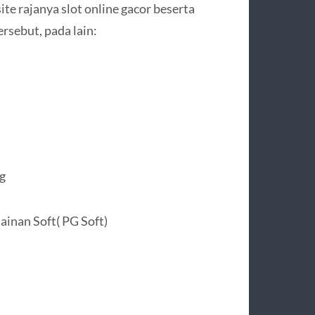
ite rajanya slot online gacor beserta
rsebut, pada lain:
g
ainan Soft( PG Soft)