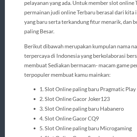
pelayanan yang ada. Untuk member slot online T
permainan judi online Terbaru berasal dari kit
yang baru serta terkandung fitur menarik, dan b
paling Besar.
Berikut dibawah merupakan kumpulan nama nama 
terpercaya di Indonesia yang berkolaborasi bers
membuat Sediakan bermacam- macam game perm
terpopuler membuat kamu mainkan:
1. Slot Online paling baru Pragmatic Play
2. Slot Online Gacor Joker123
3. Slot Online paling baru Habanero
4. Slot Online Gacor CQ9
5. Slot Online paling baru Microgaming