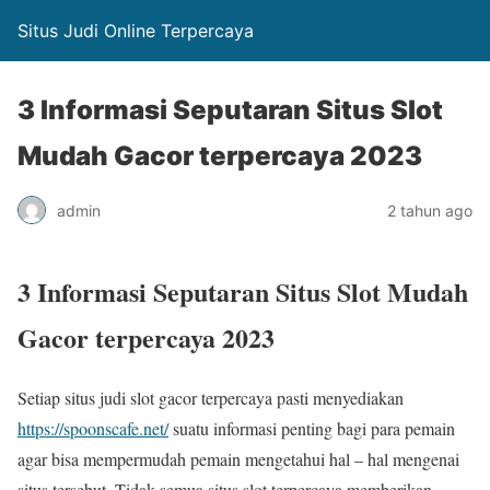
Situs Judi Online Terpercaya
3 Informasi Seputaran Situs Slot
Mudah Gacor terpercaya 2023
admin
2 tahun ago
3 Informasi Seputaran Situs Slot Mudah
Gacor terpercaya 2023
Setiap situs judi slot gacor terpercaya pasti menyediakan
https://spoonscafe.net/
suatu informasi penting bagi para pemain
agar bisa mempermudah pemain mengetahui hal – hal mengenai
situs tersebut. Tidak semua situs slot terpercaya memberikan