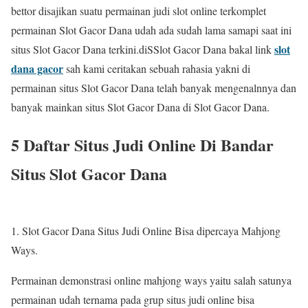
bettor disajikan suatu permainan judi slot online terkomplet
permainan Slot Gacor Dana udah ada sudah lama samapi saat ini
slot
situs Slot Gacor Dana terkini.diSSlot Gacor Dana bakal link
dana gacor
sah kami ceritakan sebuah rahasia yakni di
permainan situs Slot Gacor Dana telah banyak mengenalnnya dan
banyak mainkan situs Slot Gacor Dana di Slot Gacor Dana.
5 Daftar Situs Judi Online Di Bandar
Situs Slot Gacor Dana
1. Slot Gacor Dana Situs Judi Online Bisa dipercaya Mahjong
Ways.
Permainan demonstrasi online mahjong ways yaitu salah satunya
permainan udah ternama pada grup situs judi online bisa