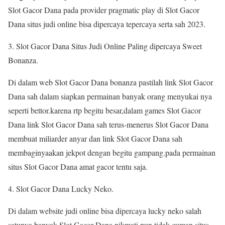
Slot Gacor Dana pada provider pragmatic play di Slot Gacor
Dana situs judi online bisa dipercaya tepercaya serta sah 2023.
3. Slot Gacor Dana Situs Judi Online Paling dipercaya Sweet
Bonanza.
Di dalam web Slot Gacor Dana bonanza pastilah link Slot Gacor
Dana sah dalam siapkan permainan banyak orang menyukai nya
seperti bettor.karena rtp begitu besar,dalam games Slot Gacor
Dana link Slot Gacor Dana sah terus-menerus Slot Gacor Dana
membuat miliarder anyar dan link Slot Gacor Dana sah
membaginyaakan jekpot dengan begitu gampang.pada permainan
situs Slot Gacor Dana amat gacor tentu saja.
4. Slot Gacor Dana Lucky Neko.
Di dalam website judi online bisa dipercaya lucky neko salah
satunya banyak Slot Gacor Dana nikmati pun tidak cuman situs