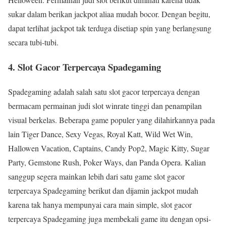
sukar dalam berikan jackpot aliaa mudah bocor. Dengan begitu,
dapat terlihat jackpot tak terduga disetiap spin yang berlangsung
secara tubi-tubi.
4. Slot Gacor Terpercaya Spadegaming
Spadegaming adalah salah satu slot gacor terpercaya dengan
bermacam permainan judi slot winrate tinggi dan penampilan
visual berkelas. Beberapa game populer yang dilahirkannya pada
lain Tiger Dance, Sexy Vegas, Royal Katt, Wild Wet Win,
Hallowen Vacation, Captains, Candy Pop2, Magic Kitty, Sugar
Party, Gemstone Rush, Poker Ways, dan Panda Opera. Kalian
sanggup segera mainkan lebih dari satu game slot gacor
terpercaya Spadegaming berikut dan dijamin jackpot mudah
karena tak hanya mempunyai cara main simple, slot gacor
terpercaya Spadegaming juga membekali game itu dengan opsi-