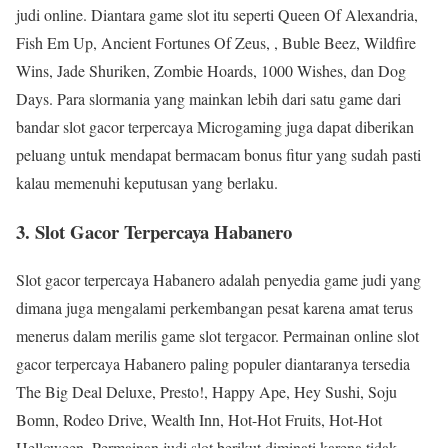
judi online. Diantara game slot itu seperti Queen Of Alexandria,
Fish Em Up, Ancient Fortunes Of Zeus, , Buble Beez, Wildfire
Wins, Jade Shuriken, Zombie Hoards, 1000 Wishes, dan Dog
Days. Para slormania yang mainkan lebih dari satu game dari
bandar slot gacor terpercaya Microgaming juga dapat diberikan
peluang untuk mendapat bermacam bonus fitur yang sudah pasti
kalau memenuhi keputusan yang berlaku.
3. Slot Gacor Terpercaya Habanero
Slot gacor terpercaya Habanero adalah penyedia game judi yang
dimana juga mengalami perkembangan pesat karena amat terus
menerus dalam merilis game slot tergacor. Permainan online slot
gacor terpercaya Habanero paling populer diantaranya tersedia
The Big Deal Deluxe, Presto!, Happy Ape, Hey Sushi, Soju
Bomn, Rodeo Drive, Wealth Inn, Hot-Hot Fruits, Hot-Hot
Helloween. Permainan judi slot berikut diminati karena tidak