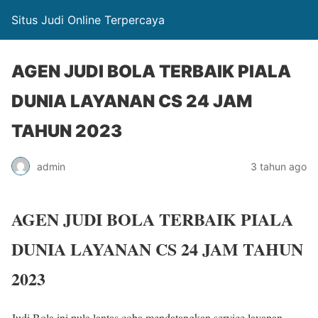
Situs Judi Online Terpercaya
AGEN JUDI BOLA TERBAIK PIALA
DUNIA LAYANAN CS 24 JAM
TAHUN 2023
admin
3 tahun ago
AGEN JUDI BOLA TERBAIK PIALA
DUNIA LAYANAN CS 24 JAM TAHUN
2023
Judi Bola ini pula lantas coba mendatangkan service layanan