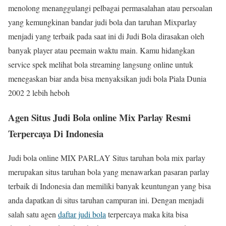
menolong menanggulangi pelbagai permasalahan atau persoalan
yang kemungkinan bandar judi bola dan taruhan Mixparlay
menjadi yang terbaik pada saat ini di Judi Bola dirasakan oleh
banyak player atau peemain waktu main. Kamu hidangkan
service spek melihat bola streaming langsung online untuk
menegaskan biar anda bisa menyaksikan judi bola Piala Dunia
2002 2 lebih heboh
Agen Situs Judi Bola online Mix Parlay Resmi
Terpercaya Di Indonesia
Judi bola online MIX PARLAY Situs taruhan bola mix parlay
merupakan situs taruhan bola yang menawarkan pasaran parlay
terbaik di Indonesia dan memiliki banyak keuntungan yang bisa
anda dapatkan di situs taruhan campuran ini. Dengan menjadi
salah satu agen
daftar judi bola
terpercaya maka kita bisa