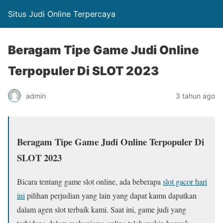
Situs Judi Online Terpercaya
Beragam Tipe Game Judi Online
Terpopuler Di SLOT 2023
admin
3 tahun ago
Beragam Tipe Game Judi Online Terpopuler Di
SLOT 2023
Bicara tentang game slot online, ada beberapa
slot gacor hari
ini
pilihan perjudian yang lain yang dapat kamu dapatkan
dalam agen slot terbaik kami. Saat ini, game judi yang