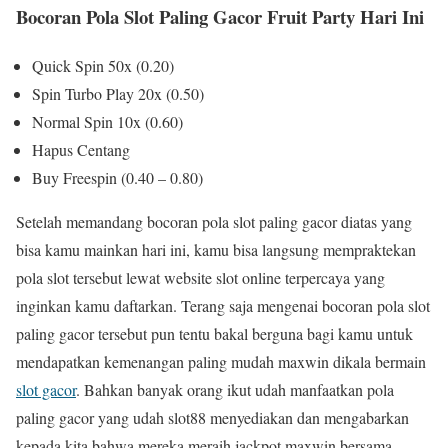
Bocoran Pola Slot Paling Gacor Fruit Party Hari Ini
Quick Spin 50x (0.20)
Spin Turbo Play 20x (0.50)
Normal Spin 10x (0.60)
Hapus Centang
Buy Freespin (0.40 – 0.80)
Setelah memandang bocoran pola slot paling gacor diatas yang
bisa kamu mainkan hari ini, kamu bisa langsung mempraktekan
pola slot tersebut lewat website slot online terpercaya yang
inginkan kamu daftarkan. Terang saja mengenai bocoran pola slot
paling gacor tersebut pun tentu bakal berguna bagi kamu untuk
mendapatkan kemenangan paling mudah maxwin dikala bermain
slot gacor
. Bahkan banyak orang ikut udah manfaatkan pola
paling gacor yang udah slot88 menyediakan dan mengabarkan
kepada kita bahwa mereka meraih jackpot maxwin bersama