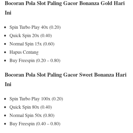
Bocoran Pola Slot Paling Gacor Bonanza Gold Hari
Ini
Spin Turbo Play 40x (0.20)
Quick Spin 20x (0.40)
Normal Spin 15x (0.60)
Hapus Centang
Buy Freespin (0.20 – 0.80)
Bocoran Pola Slot Paling Gacor Sweet Bonanza Hari
Ini
Spin Turbo Play 100x (0.20)
Quick Spin 80x (0.40)
Normal Spin 50x (0.80)
Buy Freespin (0.40 – 0.80)