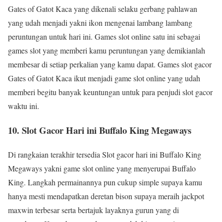
Gates of Gatot Kaca yang dikenali selaku gerbang pahlawan
yang udah menjadi yakni ikon mengenai lambang lambang
peruntungan untuk hari ini. Games slot online satu ini sebagai
games slot yang memberi kamu peruntungan yang demikianlah
membesar di setiap perkalian yang kamu dapat. Games slot gacor
Gates of Gatot Kaca ikut menjadi game slot online yang udah
memberi begitu banyak keuntungan untuk para penjudi slot gacor
waktu ini.
10. Slot Gacor Hari ini Buffalo King Megaways
Di rangkaian terakhir tersedia Slot gacor hari ini Buffalo King
Megaways yakni game slot online yang menyerupai Buffalo
King. Langkah permainannya pun cukup simple supaya kamu
hanya mesti mendapatkan deretan bison supaya meraih jackpot
maxwin terbesar serta bertajuk layaknya gurun yang di