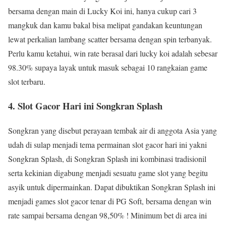
bersama dengan main di Lucky Koi ini, hanya cukup cari 3
mangkuk dan kamu bakal bisa melipat gandakan keuntungan
lewat perkalian lambang scatter bersama dengan spin terbanyak.
Perlu kamu ketahui, win rate berasal dari lucky koi adalah sebesar
98.30% supaya layak untuk masuk sebagai 10 rangkaian game
slot terbaru.
4. Slot Gacor Hari ini Songkran Splash
Songkran yang disebut perayaan tembak air di anggota Asia yang
udah di sulap menjadi tema permainan slot gacor hari ini yakni
Songkran Splash, di Songkran Splash ini kombinasi tradisionil
serta kekinian digabung menjadi sesuatu game slot yang begitu
asyik untuk dipermainkan. Dapat dibuktikan Songkran Splash ini
menjadi games slot gacor tenar di PG Soft, bersama dengan win
rate sampai bersama dengan 98,50% ! Minimum bet di area ini