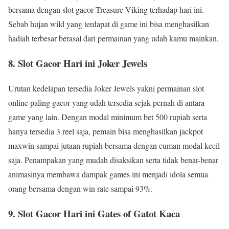
bersama dengan slot gacor Treasure Viking terhadap hari ini.
Sebab hujan wild yang terdapat di game ini bisa menghasilkan
hadiah terbesar berasal dari permainan yang udah kamu mainkan.
8. Slot Gacor Hari ini Joker Jewels
Urutan kedelapan tersedia Joker Jewels yakni permainan slot
online paling gacor yang udah tersedia sejak pernah di antara
game yang lain. Dengan modal minimum bet 500 rupiah serta
hanya tersedia 3 reel saja, pemain bisa menghasilkan jackpot
maxwin sampai jutaan rupiah bersama dengan cuman modal kecil
saja. Penampakan yang mudah disaksikan serta tidak benar-benar
animasinya membawa dampak games ini menjadi idola semua
orang bersama dengan win rate sampai 93%.
9. Slot Gacor Hari ini Gates of Gatot Kaca