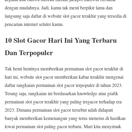
dengan mudahnya. Jadi, kamu tak mesti berpikir lama dan
langsung saja daftar di website slot gacor terakhir yang tersedia di
pencarian internet seluler kamu.
10 Slot Gacor Hari Ini Yang Terbaru
Dan Terpopuler
Tak henti hentinya memberikan permainan slot gacor terakhir di
hari ini, website slot gacor memberikan kabar terakhir mengenai
daftar rangkaian permainan slot gacor terpopuler di tahun 2023.
Terang saja, rangkaian ini berdasarkan knowledge atau grafik
permainan slot gacor terakhir yang paling tergacor terhadap era
2023. Dimana permainan slot gacor tersebut udah didapati
banyak memberikan kemenangan yang terus menerus di hasilkan
lewat permainan slot paling gacor terbaru. Mari kita menyimak