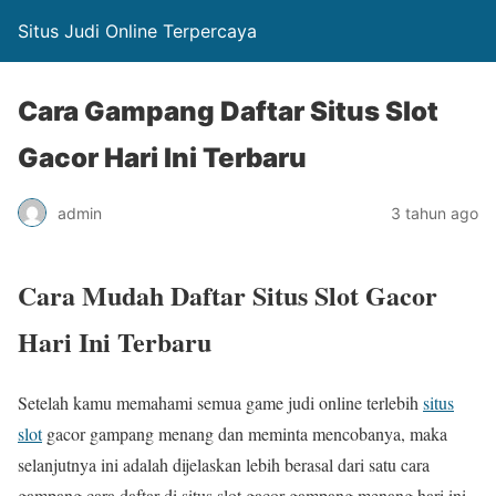
Situs Judi Online Terpercaya
Cara Gampang Daftar Situs Slot
Gacor Hari Ini Terbaru
admin
3 tahun ago
Cara Mudah Daftar Situs Slot Gacor
Hari Ini Terbaru
Setelah kamu memahami semua game judi online terlebih
situs
slot
gacor gampang menang dan meminta mencobanya, maka
selanjutnya ini adalah dijelaskan lebih berasal dari satu cara
gampang cara daftar di situs slot gacor gampang menang hari ini