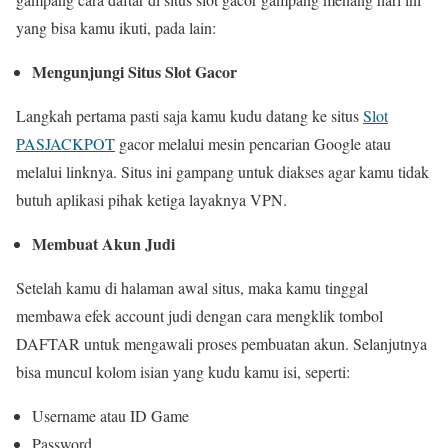
yang bisa kamu ikuti, pada lain:
Mengunjungi Situs Slot Gacor
Langkah pertama pasti saja kamu kudu datang ke situs
Slot
PASJACKPOT
gacor melalui mesin pencarian Google atau
melalui linknya. Situs ini gampang untuk diakses agar kamu tidak
butuh aplikasi pihak ketiga layaknya VPN.
Membuat Akun Judi
Setelah kamu di halaman awal situs, maka kamu tinggal
membawa efek account judi dengan cara mengklik tombol
DAFTAR untuk mengawali proses pembuatan akun. Selanjutnya
bisa muncul kolom isian yang kudu kamu isi, seperti:
Username atau ID Game
Password