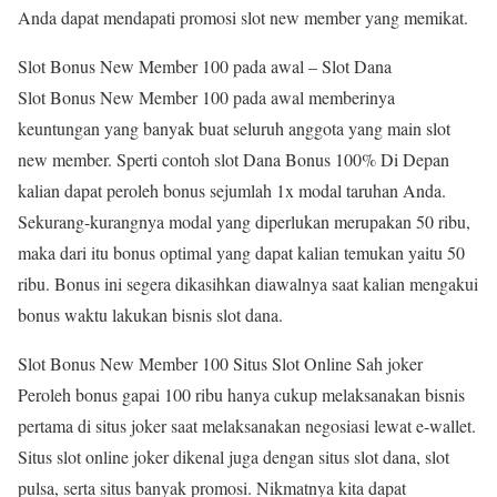
Anda dapat mendapati promosi slot new member yang memikat.
Slot Bonus New Member 100 pada awal – Slot Dana
Slot Bonus New Member 100 pada awal memberinya
keuntungan yang banyak buat seluruh anggota yang main slot
new member. Sperti contoh slot Dana Bonus 100% Di Depan
kalian dapat peroleh bonus sejumlah 1x modal taruhan Anda.
Sekurang-kurangnya modal yang diperlukan merupakan 50 ribu,
maka dari itu bonus optimal yang dapat kalian temukan yaitu 50
ribu. Bonus ini segera dikasihkan diawalnya saat kalian mengakui
bonus waktu lakukan bisnis slot dana.
Slot Bonus New Member 100 Situs Slot Online Sah joker
Peroleh bonus gapai 100 ribu hanya cukup melaksanakan bisnis
pertama di situs joker saat melaksanakan negosiasi lewat e-wallet.
Situs slot online joker dikenal juga dengan situs slot dana, slot
pulsa, serta situs banyak promosi. Nikmatnya kita dapat