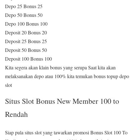
Depo 25 Bonus 25
Depo 50 Bonus 50
Depo 100 Bonus 100
Deposit 20 Bonus 20
Deposit 25 Bonus 25
Deposit 50 Bonus 50
Deposit 100 Bonus 100
Kita segera akan klain bonus yang serupa Saat kita akan
melaksanakan depo atau 100% kita temukan bonus topup depo
slot
Situs Slot Bonus New Member 100 to
Rendah
Siap pula situs slot yang tawarkan promosi Bonus Slot 100 To