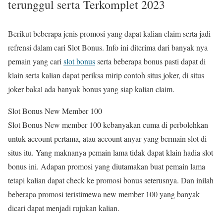
terunggul serta Terkomplet 2023
Berikut beberapa jenis promosi yang dapat kalian claim serta jadi
refrensi dalam cari Slot Bonus. Info ini diterima dari banyak nya
pemain yang cari
slot bonus
serta beberapa bonus pasti dapat di
klain serta kalian dapat periksa mirip contoh situs joker, di situs
joker bakal ada banyak bonus yang siap kalian claim.
Slot Bonus New Member 100
Slot Bonus New member 100 kebanyakan cuma di perbolehkan
untuk account pertama, atau account anyar yang bermain slot di
situs itu. Yang maknanya pemain lama tidak dapat klain hadia slot
bonus ini. Adapan promosi yang diutamakan buat pemain lama
tetapi kalian dapat check ke promosi bonus seterusnya. Dan inilah
beberapa promosi teristimewa new member 100 yang banyak
dicari dapat menjadi rujukan kalian.