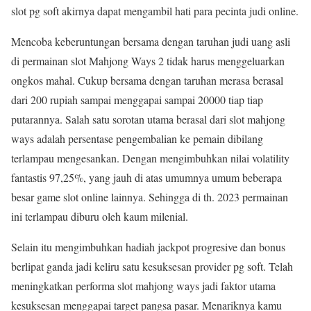
slot pg soft akirnya dapat mengambil hati para pecinta judi online.
Mencoba keberuntungan bersama dengan taruhan judi uang asli
di permainan slot Mahjong Ways 2 tidak harus menggeluarkan
ongkos mahal. Cukup bersama dengan taruhan merasa berasal
dari 200 rupiah sampai menggapai sampai 20000 tiap tiap
putarannya. Salah satu sorotan utama berasal dari slot mahjong
ways adalah persentase pengembalian ke pemain dibilang
terlampau mengesankan. Dengan mengimbuhkan nilai volatility
fantastis 97,25%, yang jauh di atas umumnya umum beberapa
besar game slot online lainnya. Sehingga di th. 2023 permainan
ini terlampau diburu oleh kaum milenial.
Selain itu mengimbuhkan hadiah jackpot progresive dan bonus
berlipat ganda jadi keliru satu kesuksesan provider pg soft. Telah
meningkatkan performa slot mahjong ways jadi faktor utama
kesuksesan menggapai target pangsa pasar. Menariknya kamu