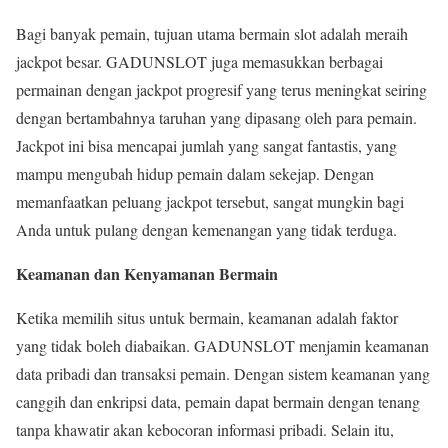
Bagi banyak pemain, tujuan utama bermain slot adalah meraih
jackpot besar. GADUNSLOT juga memasukkan berbagai
permainan dengan jackpot progresif yang terus meningkat seiring
dengan bertambahnya taruhan yang dipasang oleh para pemain.
Jackpot ini bisa mencapai jumlah yang sangat fantastis, yang
mampu mengubah hidup pemain dalam sekejap. Dengan
memanfaatkan peluang jackpot tersebut, sangat mungkin bagi
Anda untuk pulang dengan kemenangan yang tidak terduga.
Keamanan dan Kenyamanan Bermain
Ketika memilih situs untuk bermain, keamanan adalah faktor
yang tidak boleh diabaikan. GADUNSLOT menjamin keamanan
data pribadi dan transaksi pemain. Dengan sistem keamanan yang
canggih dan enkripsi data, pemain dapat bermain dengan tenang
tanpa khawatir akan kebocoran informasi pribadi. Selain itu,