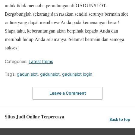
untuk tidak mencoba peruntungan di GADUNSLOT.
Bergabunglah sekarang dan rasakan sendiri serunya bermain slot
online yang dapat membawa Anda pada kemenangan besar!
Siapa tahu, keberuntungan akan berpihak kepada Anda dan
merubah hidup Anda selamanya. Selamat bermain dan semoga
sukses!
Categories:
Latest Items
Tags:
gadun slot
,
gadunslot
,
gadunslot login
Leave a Comment
Situs Judi Online Terpercaya
Back to top