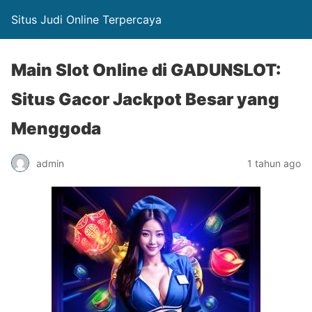
Situs Judi Online Terpercaya
Main Slot Online di GADUNSLOT:
Situs Gacor Jackpot Besar yang
Menggoda
admin
1 tahun ago