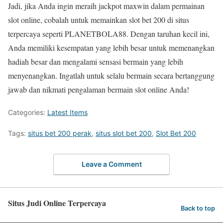
Jadi, jika Anda ingin meraih jackpot maxwin dalam permainan
slot online, cobalah untuk memainkan slot bet 200 di situs
terpercaya seperti PLANETBOLA88. Dengan taruhan kecil ini,
Anda memiliki kesempatan yang lebih besar untuk memenangkan
hadiah besar dan mengalami sensasi bermain yang lebih
menyenangkan. Ingatlah untuk selalu bermain secara bertanggung
jawab dan nikmati pengalaman bermain slot online Anda!
Categories:
Latest Items
Tags:
situs bet 200 perak
,
situs slot bet 200
,
Slot Bet 200
Leave a Comment
Situs Judi Online Terpercaya
Back to top