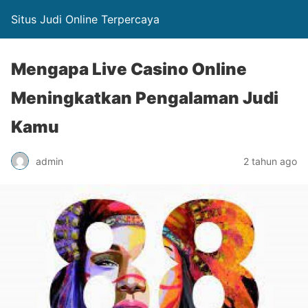
Situs Judi Online Terpercaya
Mengapa Live Casino Online
Meningkatkan Pengalaman Judi
Kamu
admin
2 tahun ago