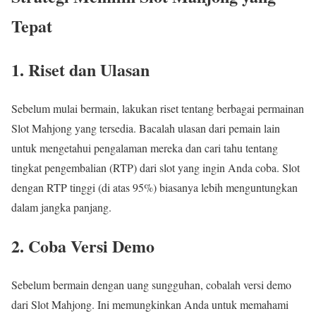
Tepat
1. Riset dan Ulasan
Sebelum mulai bermain, lakukan riset tentang berbagai permainan
Slot Mahjong yang tersedia. Bacalah ulasan dari pemain lain
untuk mengetahui pengalaman mereka dan cari tahu tentang
tingkat pengembalian (RTP) dari slot yang ingin Anda coba. Slot
dengan RTP tinggi (di atas 95%) biasanya lebih menguntungkan
dalam jangka panjang.
2. Coba Versi Demo
Sebelum bermain dengan uang sungguhan, cobalah versi demo
dari Slot Mahjong. Ini memungkinkan Anda untuk memahami