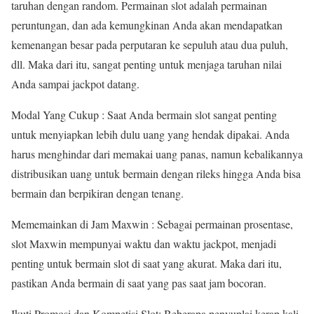
taruhan dengan random. Permainan slot adalah permainan
peruntungan, dan ada kemungkinan Anda akan mendapatkan
kemenangan besar pada perputaran ke sepuluh atau dua puluh,
dll. Maka dari itu, sangat penting untuk menjaga taruhan nilai
Anda sampai jackpot datang.
Modal Yang Cukup : Saat Anda bermain slot sangat penting
untuk menyiapkan lebih dulu uang yang hendak dipakai. Anda
harus menghindar dari memakai uang panas, namun kebalikannya
distribusikan uang untuk bermain dengan rileks hingga Anda bisa
bermain dan berpikiran dengan tenang.
Mememainkan di Jam Maxwin : Sebagai permainan prosentase,
slot Maxwin mempunyai waktu dan waktu jackpot, menjadi
penting untuk bermain slot di saat yang akurat. Maka dari itu,
pastikan Anda bermain di saat yang pas saat jam bocoran.
Ikuti Promosi dan Kompetisi Slot: Beberapa penyuplai kerap kali