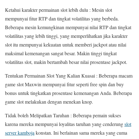
Ketahui karakter permainan slot lebih dulu : Mesin slot
mempunyai fitur RTP dan tingkat volatilitas yang berbeda.
Beberapa mesin kemungkinan mempunyai nilai RTP dan tingkat
volatilitas yang lebih tinggi, yang memperlihatkan jika karakter
slot itu mempunyai kekuatan untuk memberi jackpot atau nilai
maksimal kemenangan sangat besar. Makin tinggi tingkat
volatilitas slot, makin bertambah besar nilai prosentase jackpot.
Tentukan Permainan Slot Yang Kalian Kuasai : Beberapa macam
game slot Maxwin mempunyai fitur seperti free spin dan buy
bonus untuk tingkatkan prosentase kemenangan Anda. Beberapa
game slot melakukan dengan menekan knop.
Tidak boleh Melipatkan Taruhan : Beberapa pemain sukses
karena mereka mempunyai loyalitas taruhan yang cenderung
slot
server kamboja
konstan. Ini berlainan sama mereka yang cuma