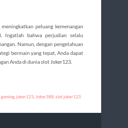
at meningkatkan peluang kemenangan
. Ingatlah bahwa perjudian selalu
menangan. Namun, dengan pengetahuan
ategi bermain yang tepat, Anda dapat
an Anda di dunia slot Joker123.
r gaming
,
joker123
,
Joker388
,
slot joker123