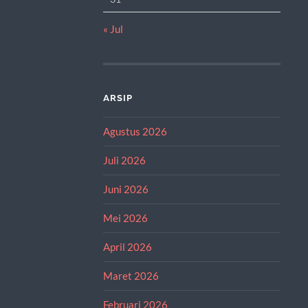
« Jul
ARSIP
Agustus 2026
Juli 2026
Juni 2026
Mei 2026
April 2026
Maret 2026
Februari 2026