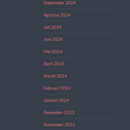
September 2024
Agustus 2024
Juli 2024
Juni 2024
Mei 2024
April 2024
Maret 2024
Februari 2024
Januari 2024
Desember 2023
November 2023