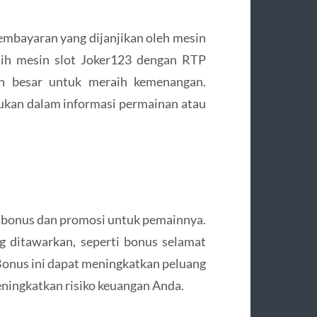
embayaran yang dijanjikan oleh mesin
lih mesin slot Joker123 dengan RTP
bih besar untuk meraih kemenangan.
ukan dalam informasi permainan atau
i bonus dan promosi untuk pemainnya.
 ditawarkan, seperti bonus selamat
. Bonus ini dapat meningkatkan peluang
ingkatkan risiko keuangan Anda.