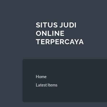
SITUS JUDI
ONLINE
TERPERCAYA
Home
Latest Items