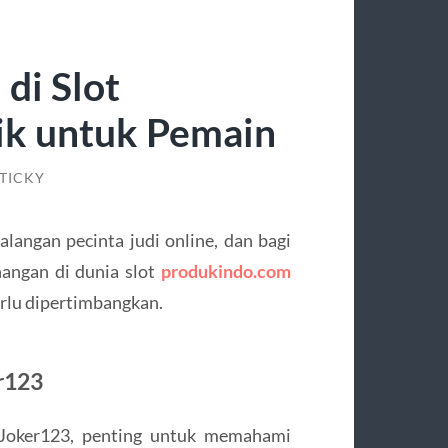
di Slot
ik untuk Pemain
TICKY
alangan pecinta judi online, dan bagi
angan di dunia slot
produkindo.com
perlu dipertimbangkan.
er123
 Joker123, penting untuk memahami