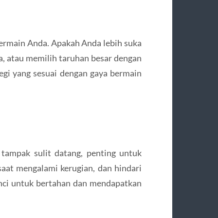
ermain Anda. Apakah Anda lebih suka
a, atau memilih taruhan besar dengan
egi yang sesuai dengan gaya bermain
tampak sulit datang, penting untuk
saat mengalami kerugian, dan hindari
nci untuk bertahan dan mendapatkan