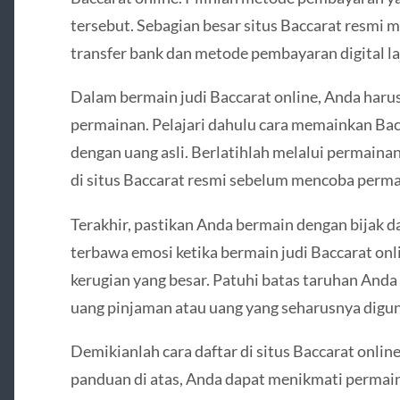
tersebut. Sebagian besar situs Baccarat resmi
transfer bank dan metode pembayaran digital lai
Dalam bermain judi Baccarat online, Anda haru
permainan. Pelajari dahulu cara memainkan Ba
dengan uang asli. Berlatihlah melalui permaina
di situs Baccarat resmi sebelum mencoba permai
Terakhir, pastikan Anda bermain dengan bijak 
terbawa emosi ketika bermain judi Baccarat on
kerugian yang besar. Patuhi batas taruhan And
uang pinjaman atau uang yang seharusnya digun
Demikianlah cara daftar di situs Baccarat onli
panduan di atas, Anda dapat menikmati permain