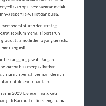
 menyediakan opsi pembayaran melalui
nnya seperti e-wallet dan pulsa.
s memahami aturan dan strategi
ccarat sebelum memulai bertaruh
n gratis atau mode demo yang tersedia
nan uang asli.
dan bertanggung jawab. Jangan
line karena bisa mengakibatkan
a dan jangan pernah bermain dengan
akan untuk kebutuhan lain.
ne resmi 2023. Dengan mengikuti
an judi Baccarat online dengan aman,