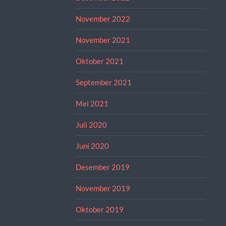
November 2022
November 2021
Oktober 2021
September 2021
Mei 2021
Juli 2020
Juni 2020
Desember 2019
November 2019
Oktober 2019