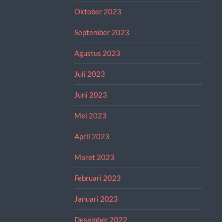
Oktober 2023
September 2023
Agustus 2023
Juli 2023
Juni 2023
Mei 2023
April 2023
Maret 2023
Februari 2023
Januari 2023
Desember 2022