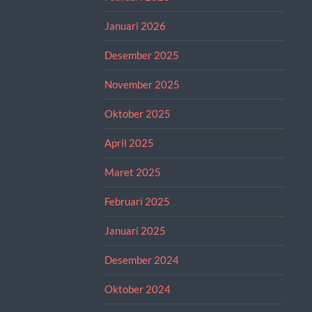
Januari 2026
Desember 2025
November 2025
Oktober 2025
April 2025
Maret 2025
Februari 2025
Januari 2025
Desember 2024
Oktober 2024