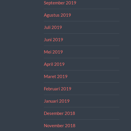
September 2019
Agustus 2019
Juli 2019
Juni 2019
Mei 2019
April 2019
Maret 2019
Februari 2019
Januari 2019
Desember 2018
November 2018