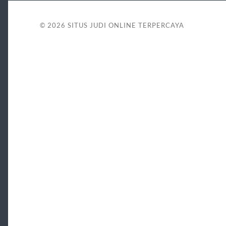
© 2026
SITUS JUDI ONLINE TERPERCAYA