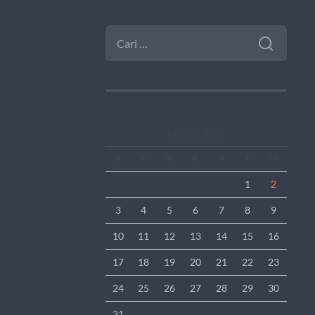
CARI
UNTUK:
Agustus 2026
S
S
R
K
J
S
M
1
2
3
4
5
6
7
8
9
10
11
12
13
14
15
16
17
18
19
20
21
22
23
24
25
26
27
28
29
30
31