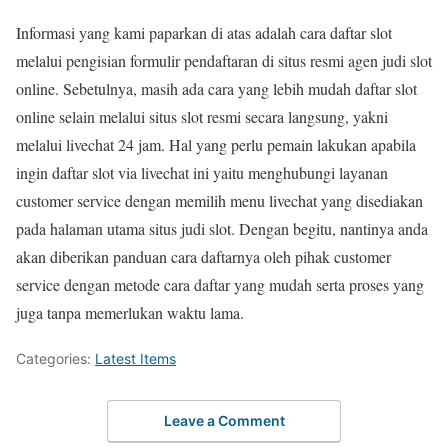
Informasi yang kami paparkan di atas adalah cara daftar slot
melalui pengisian formulir pendaftaran di situs resmi agen judi slot
online. Sebetulnya, masih ada cara yang lebih mudah daftar slot
online selain melalui situs slot resmi secara langsung, yakni
melalui livechat 24 jam. Hal yang perlu pemain lakukan apabila
ingin daftar slot via livechat ini yaitu menghubungi layanan
customer service dengan memilih menu livechat yang disediakan
pada halaman utama situs judi slot. Dengan begitu, nantinya anda
akan diberikan panduan cara daftarnya oleh pihak customer
service dengan metode cara daftar yang mudah serta proses yang
juga tanpa memerlukan waktu lama.
Categories:
Latest Items
Leave a Comment