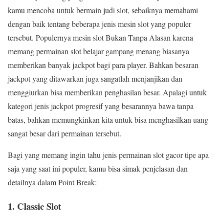
kamu mencoba untuk bermain judi slot, sebaiknya memahami
dengan baik tentang beberapa jenis mesin slot yang populer
tersebut. Populernya mesin slot Bukan Tanpa Alasan karena
memang permainan slot belajar gampang menang biasanya
memberikan banyak jackpot bagi para player. Bahkan besaran
jackpot yang ditawarkan juga sangatlah menjanjikan dan
menggiurkan bisa memberikan penghasilan besar. Apalagi untuk
kategori jenis jackpot progresif yang besarannya bawa tanpa
batas, bahkan memungkinkan kita untuk bisa menghasilkan uang
sangat besar dari permainan tersebut.
Bagi yang memang ingin tahu jenis permainan slot gacor tipe apa
saja yang saat ini populer, kamu bisa simak penjelasan dan
detailnya dalam Point Break:
1. Classic Slot