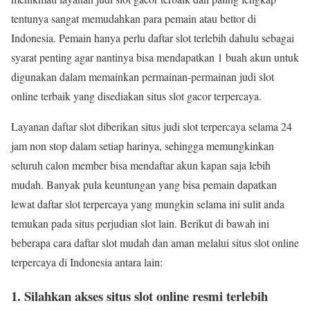
tentunya sangat memudahkan para pemain atau bettor di
Indonesia. Pemain hanya perlu daftar slot terlebih dahulu sebagai
syarat penting agar nantinya bisa mendapatkan 1 buah akun untuk
digunakan dalam memainkan permainan-permainan judi slot
online terbaik yang disediakan situs slot gacor terpercaya.
Layanan daftar slot diberikan situs judi slot terpercaya selama 24
jam non stop dalam setiap harinya, sehingga memungkinkan
seluruh calon member bisa mendaftar akun kapan saja lebih
mudah. Banyak pula keuntungan yang bisa pemain dapatkan
lewat daftar slot terpercaya yang mungkin selama ini sulit anda
temukan pada situs perjudian slot lain. Berikut di bawah ini
beberapa cara daftar slot mudah dan aman melalui situs slot online
terpercaya di Indonesia antara lain:
1. Silahkan akses situs slot online resmi terlebih