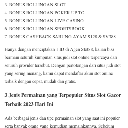
BONUS ROLLINGAN SLOT
BONUS ROLLINGAN POKER UP TO
BONUS ROLLINGAN LIVE CASINO
BONUS ROLLINGAN SPORTSBOOK
BONUS CASHBACK SABUNG AYAM S128 & SV388
Hanya dengan menciptakan 1 ID di Agen Slot88, kalian bisa
bermain seluruh kumpulan situs judi slot online terpercaya dari
seluruh provider tersebut. Dengan pertolongan dari situs judi slot
yang sering menang, kamu dapat mendaftar akun slot online
terbaik dengan cepat, mudah dan gratis.
3 Jenis Permainan yang Terpopuler Situs Slot Gacor
Terbaik 2023 Hari Ini
Ada berbagai jenis dan tipe permainan slot yang saat ini populer
serta banyak orang yang kemudian memainkannya. Sebelum