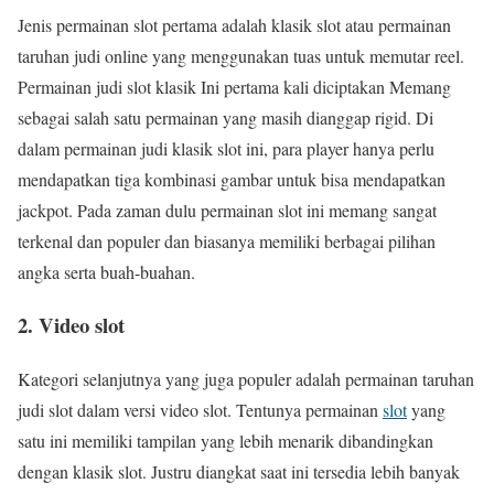
Jenis permainan slot pertama adalah klasik slot atau permainan
taruhan judi online yang menggunakan tuas untuk memutar reel.
Permainan judi slot klasik Ini pertama kali diciptakan Memang
sebagai salah satu permainan yang masih dianggap rigid. Di
dalam permainan judi klasik slot ini, para player hanya perlu
mendapatkan tiga kombinasi gambar untuk bisa mendapatkan
jackpot. Pada zaman dulu permainan slot ini memang sangat
terkenal dan populer dan biasanya memiliki berbagai pilihan
angka serta buah-buahan.
2. Video slot
Kategori selanjutnya yang juga populer adalah permainan taruhan
judi slot dalam versi video slot. Tentunya permainan
slot
yang
satu ini memiliki tampilan yang lebih menarik dibandingkan
dengan klasik slot. Justru diangkat saat ini tersedia lebih banyak