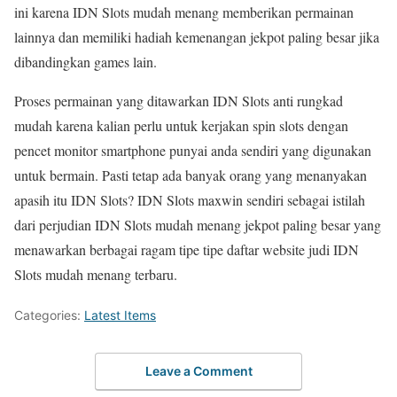
ini karena IDN Slots mudah menang memberikan permainan
lainnya dan memiliki hadiah kemenangan jekpot paling besar jika
dibandingkan games lain.
Proses permainan yang ditawarkan IDN Slots anti rungkad
mudah karena kalian perlu untuk kerjakan spin slots dengan
pencet monitor smartphone punyai anda sendiri yang digunakan
untuk bermain. Pasti tetap ada banyak orang yang menanyakan
apasih itu IDN Slots? IDN Slots maxwin sendiri sebagai istilah
dari perjudian IDN Slots mudah menang jekpot paling besar yang
menawarkan berbagai ragam tipe tipe daftar website judi IDN
Slots mudah menang terbaru.
Categories:
Latest Items
Leave a Comment