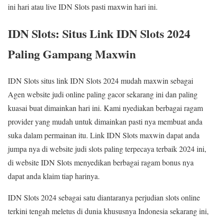
ini hari atau live IDN Slots pasti maxwin hari ini.
IDN Slots: Situs Link IDN Slots 2024
Paling Gampang Maxwin
IDN Slots situs link IDN Slots 2024 mudah maxwin sebagai
Agen website judi online paling gacor sekarang ini dan paling
kuasai buat dimainkan hari ini. Kami nyediakan berbagai ragam
provider yang mudah untuk dimainkan pasti nya membuat anda
suka dalam permainan itu. Link IDN Slots maxwin dapat anda
jumpa nya di website judi slots paling terpecaya terbaik 2024 ini,
di website IDN Slots menyedikan berbagai ragam bonus nya
dapat anda klaim tiap harinya.
IDN Slots 2024 sebagai satu diantaranya perjudian slots online
terkini tengah meletus di dunia khususnya Indonesia sekarang ini,