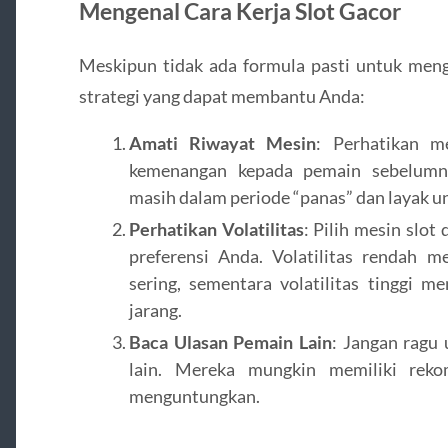
Mengenal Cara Kerja Slot Gacor
Meskipun tidak ada formula pasti untuk mengi
strategi yang dapat membantu Anda:
Amati Riwayat Mesin
: Perhatikan m
kemenangan kepada pemain sebelumny
masih dalam periode “panas” dan layak u
Perhatikan Volatilitas
: Pilih mesin slot
preferensi Anda. Volatilitas rendah 
sering, sementara volatilitas tinggi
jarang.
Baca Ulasan Pemain Lain
: Jangan ragu
lain. Mereka mungkin memiliki reko
menguntungkan.