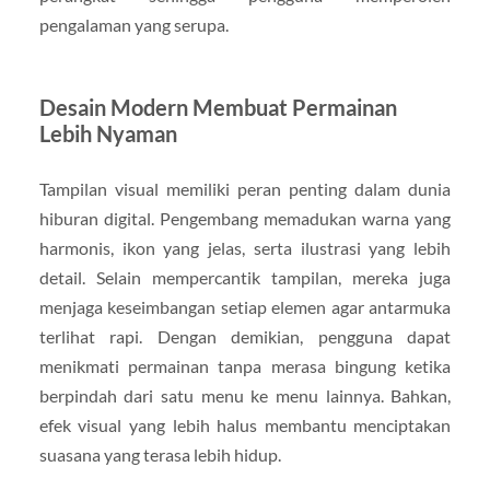
pengalaman yang serupa.
Desain Modern Membuat Permainan
Lebih Nyaman
Tampilan visual memiliki peran penting dalam dunia
hiburan digital. Pengembang memadukan warna yang
harmonis, ikon yang jelas, serta ilustrasi yang lebih
detail. Selain mempercantik tampilan, mereka juga
menjaga keseimbangan setiap elemen agar antarmuka
terlihat rapi. Dengan demikian, pengguna dapat
menikmati permainan tanpa merasa bingung ketika
berpindah dari satu menu ke menu lainnya. Bahkan,
efek visual yang lebih halus membantu menciptakan
suasana yang terasa lebih hidup.