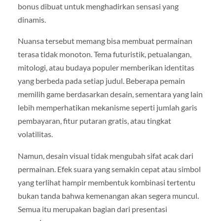
bonus dibuat untuk menghadirkan sensasi yang
dinamis.
Nuansa tersebut memang bisa membuat permainan
terasa tidak monoton. Tema futuristik, petualangan,
mitologi, atau budaya populer memberikan identitas
yang berbeda pada setiap judul. Beberapa pemain
memilih game berdasarkan desain, sementara yang lain
lebih memperhatikan mekanisme seperti jumlah garis
pembayaran, fitur putaran gratis, atau tingkat
volatilitas.
Namun, desain visual tidak mengubah sifat acak dari
permainan. Efek suara yang semakin cepat atau simbol
yang terlihat hampir membentuk kombinasi tertentu
bukan tanda bahwa kemenangan akan segera muncul.
Semua itu merupakan bagian dari presentasi