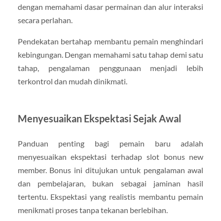
dengan memahami dasar permainan dan alur interaksi
secara perlahan.
Pendekatan bertahap membantu pemain menghindari
kebingungan. Dengan memahami satu tahap demi satu
tahap, pengalaman penggunaan menjadi lebih
terkontrol dan mudah dinikmati.
Menyesuaikan Ekspektasi Sejak Awal
Panduan penting bagi pemain baru adalah
menyesuaikan ekspektasi terhadap slot bonus new
member. Bonus ini ditujukan untuk pengalaman awal
dan pembelajaran, bukan sebagai jaminan hasil
tertentu. Ekspektasi yang realistis membantu pemain
menikmati proses tanpa tekanan berlebihan.