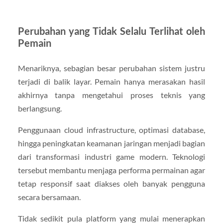
Perubahan yang Tidak Selalu Terlihat oleh
Pemain
Menariknya, sebagian besar perubahan sistem justru
terjadi di balik layar. Pemain hanya merasakan hasil
akhirnya tanpa mengetahui proses teknis yang
berlangsung.
Penggunaan cloud infrastructure, optimasi database,
hingga peningkatan keamanan jaringan menjadi bagian
dari transformasi industri game modern. Teknologi
tersebut membantu menjaga performa permainan agar
tetap responsif saat diakses oleh banyak pengguna
secara bersamaan.
Tidak sedikit pula platform yang mulai menerapkan