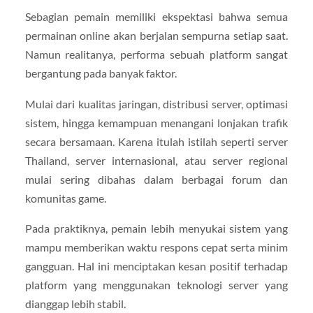
Sebagian pemain memiliki ekspektasi bahwa semua
permainan online akan berjalan sempurna setiap saat.
Namun realitanya, performa sebuah platform sangat
bergantung pada banyak faktor.
Mulai dari kualitas jaringan, distribusi server, optimasi
sistem, hingga kemampuan menangani lonjakan trafik
secara bersamaan. Karena itulah istilah seperti server
Thailand, server internasional, atau server regional
mulai sering dibahas dalam berbagai forum dan
komunitas game.
Pada praktiknya, pemain lebih menyukai sistem yang
mampu memberikan waktu respons cepat serta minim
gangguan. Hal ini menciptakan kesan positif terhadap
platform yang menggunakan teknologi server yang
dianggap lebih stabil.