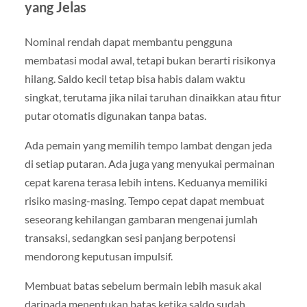
yang Jelas
Nominal rendah dapat membantu pengguna
membatasi modal awal, tetapi bukan berarti risikonya
hilang. Saldo kecil tetap bisa habis dalam waktu
singkat, terutama jika nilai taruhan dinaikkan atau fitur
putar otomatis digunakan tanpa batas.
Ada pemain yang memilih tempo lambat dengan jeda
di setiap putaran. Ada juga yang menyukai permainan
cepat karena terasa lebih intens. Keduanya memiliki
risiko masing-masing. Tempo cepat dapat membuat
seseorang kehilangan gambaran mengenai jumlah
transaksi, sedangkan sesi panjang berpotensi
mendorong keputusan impulsif.
Membuat batas sebelum bermain lebih masuk akal
daripada menentukan batas ketika saldo sudah