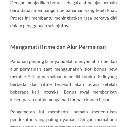
Dengan menjadikan bonus sebagai alat belajar, pemain
baru dapat membangun pemahaman yang lebih kuat.
Proses ini membantu meningkatkan rasa percaya diri
dalam penggunaan selanjutnya.
Mengamati Ritme dan Alur Permainan
Panduan penting lainnya adalah mengamati ritme dan
alur permainan saat menggunakan slot bonus new
member. Setiap permainan memiliki karakteristik yang
berbeda, dan ritme tersebut akan terasa setelah
beberapa kali interaksi. Bonus awal memberikan
kesempatan untuk mengamati tanpa tekanan besar.
Pengamatan ini membantu pemain menentukan
pendekatan yang paling nyaman. Dengan memahami
ritme, pemain dapat menikmati permainan secara lebih