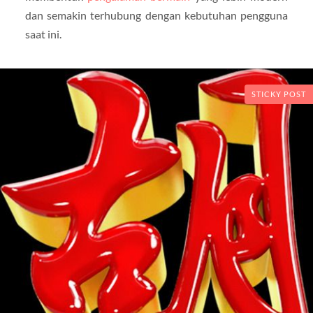
dan semakin terhubung dengan kebutuhan pengguna
saat ini.
STICKY POST