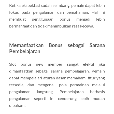
Ketika ekspektasi sudah seimbang, pemain dapat lebih
fokus pada pengalaman dan pemahaman. Hal ini
membuat penggunaan bonus menjadi lebih
bermanfaat dan tidak menimbulkan rasa kecewa.
Memanfaatkan Bonus sebagai Sarana
Pembelajaran
Slot bonus new member sangat efektif jika
dimanfaatkan sebagai sarana pembelajaran. Pemain
dapat mempelajari aturan dasar, memahami fitur yang
tersedia, dan mengenali pola permainan melalui
pengalaman langsung. Pembelajaran berbasis
pengalaman seperti ini cenderung lebih mudah
dipahami.